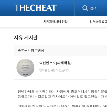
피해사례 현황
검거 소식
직거래 피해사례
고맙습니다! 감
게임 · 비실물 피해사례
스팸 피해사례
암호화폐 피해사례
송ㅈㅜㄴ영 **년생
보이스피싱 피해사례
유해사이트 목록
비공개 피해사례
숙련된포도(피해회원)
워킹홀리데이 피해사례
입력된 인사말이 없습니다.
안녕하세요 송ㅈ영이라는 사람에게 중고거래사기당하신분들
용하고다니는걸로알고 한사이트가 아닌걸로 알고있습니다 
대전에도 검거된 뉴스자료가 있으며 원하시면 오픈채팅방