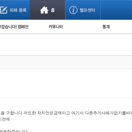
사기 예방했어요!
누적 피해사례 통계
사의 마음 전하기
자유게시판
피해물품명 통계
사기뉴스 브리핑
지역·통신사 통계
사건 사진 자료
은행 일별 피해등록 
사기방지 아이디어
신종사기 주의 정보
전문가 칼럼
금융사기 관련 영상
을 구합니다 저또한 작지안은금액이고 여기서 다른추가사례가없기를바라
이전에
에공유하겠습니다