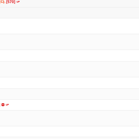
니다.
[570]
]