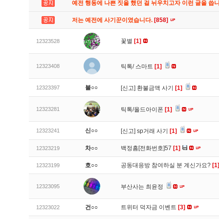
예전 행동에 나쁜 짓을 했던 걸 뉘우치고자 이런 글을 씁
저는 예전에 사기꾼이였습니다.
[858]
꽃별
[1]
12323528
12323408
틱톡/ 스마트
[1]
불○○
12323397
[신고]
환불금액 사기
[1]
12323281
틱톡/올드아이폰
[1]
신○○
12323241
[신고]
sp거래 사기
[1]
차○○
백정흠[전화번호]57
[1]
12323219
호○○
공동대응방 참여하실 분 계신가요?
[1
12323199
12323095
부산사는 최윤정
건○○
트위터 덕자금 이벤트
[3]
12323022