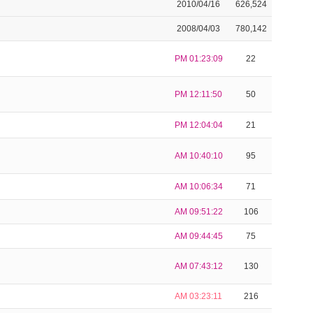
2010/04/16
626,524
2008/04/03
780,142
PM 01:23:09
22
PM 12:11:50
50
PM 12:04:04
21
AM 10:40:10
95
AM 10:06:34
71
AM 09:51:22
106
AM 09:44:45
75
AM 07:43:12
130
AM 03:23:11
216