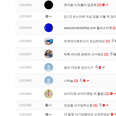
뮤지컬 드라큘라 임준희
[1]
12323006
경○○
12322969
[신고]
코스프레 의상 값을 지불 뒤 잠
12322939
www.plusticketing.com 플러스티켓
[1
12322935
트위터이벤트사기 조심하세요
[1]
12322917
틱톡 아이폰 판매자 사기예요
[1]
12322902
용인 이언호 당근사기
12322891
나하늘
[1]
브이티켓 브이티켓팅 (X 활동)
[1]
12322858
응○○
12322485
안성철 사기당하신분
[1]
재○○
저 옾쳇 사기당했어요 도와주세요
12322453