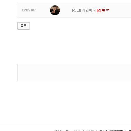
[신고]
게임머니
[2]
12327167