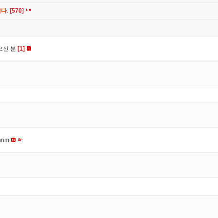
니다.
[570]
으신 분
[1]
nnm