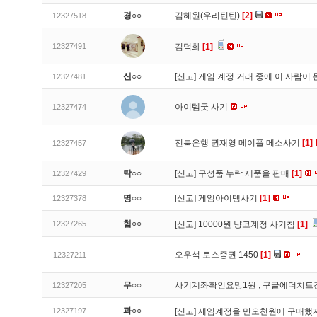
경○○
김혜원(우리틴틴)
[2]
12327518
12327491
김덕화
[1]
신○○
[신고]
게임 계정 거래 중에 이 사람이
12327481
아이템굿 사기
12327474
전북은행 권재영 메이플 메소사기
[1]
12327457
탁○○
[신고]
구성품 누락 제품을 판매
[1]
12327429
명○○
[신고]
게임아이템사기
[1]
12327378
힘○○
12327265
[신고]
10000원 냥코계정 사기침
[1]
오우석 토스증권 1450
[1]
12327211
무○○
사기계좌확인요망1원 , 구글에더치트
12327205
과○○
12327197
[신고]
세임계정을 만오천원에 구매했지