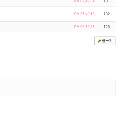
PM 07:49:34
101
PM 06:40:18
102
PM 06:39:53
125