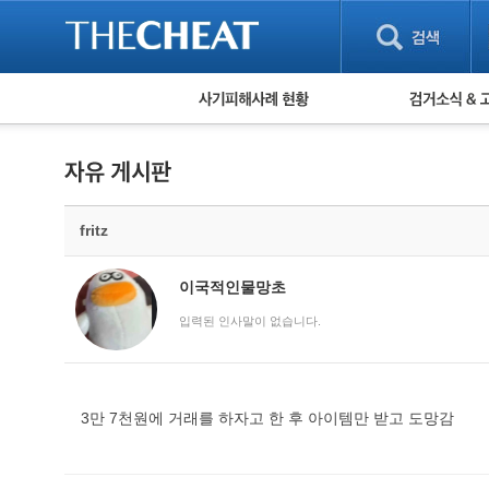
피해사례 현황
검거 소식
직거래 피해사례
고맙습니다! 감
게임 · 비실물 피해사례
스팸 피해사례
암호화폐 피해사례
fritz
보이스피싱 피해사례
유해사이트 목록
비공개 피해사례
이국적인물망초
워킹홀리데이 피해사례
입력된 인사말이 없습니다.
3만 7천원에 거래를 하자고 한 후 아이템만 받고 도망감