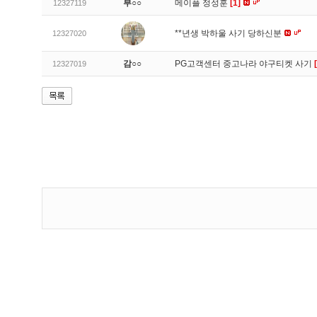
부○○
메이플 정성훈
[1]
12327119
**년생 박하울 사기 당하신분
12327020
감○○
PG고객센터 중고나라 야구티켓 사기
12327019