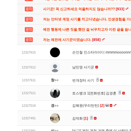
사기꾼! 꼭 신고하세요 억울하지도 않습니까??
[933]
저는 인터넷 계정 사기를 치고다녔습니다. 인생경험을 
예전 행동에 나쁜 짓을 했던 걸 뉘우치고자 이런 글을 씁
저는 예전에 사기꾼이였습니다.
[858]
손인철 인스타아이디 mmmmoooonn
12327615
남민영 사기꾼
12327612
창○○
12327611
번개장터 사기
12327521
토스뱅크 1[전화번호] 김경훈
경○○
김혜원(우리틴틴)
[2]
12327518
12327491
김덕화
[1]
신○○
[신고]
게임 계정 거래 중에 이 사람이
12327481