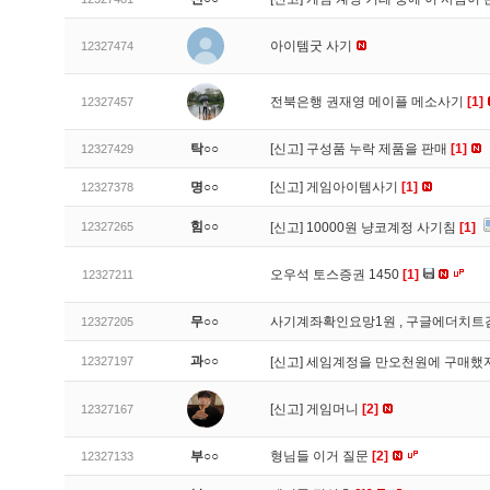
아이템굿 사기
12327474
전북은행 권재영 메이플 메소사기
[1]
12327457
탁○○
[신고]
구성품 누락 제품을 판매
[1]
12327429
명○○
[신고]
게임아이템사기
[1]
12327378
힘○○
12327265
[신고]
10000원 냥코계정 사기침
[1]
오우석 토스증권 1450
[1]
12327211
무○○
사기계좌확인요망1원 , 구글에더치트
12327205
과○○
12327197
[신고]
세임계정을 만오천원에 구매했지
[신고]
게임머니
[2]
12327167
부○○
형님들 이거 질문
[2]
12327133