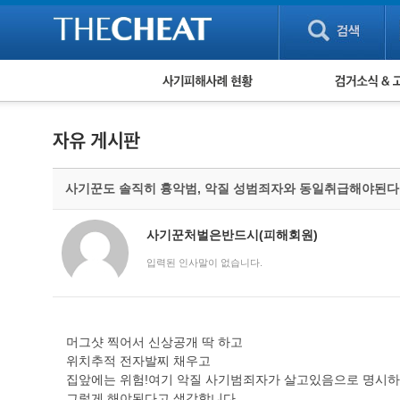
피해사례 현황
검거 소식
직거래 피해사례
고맙습니다! 감
게임 · 비실물 피해사례
스팸 피해사례
암호화폐 피해사례
사기꾼도 솔직히 흉악범, 악질 성범죄자와 동일취급해야된
보이스피싱 피해사례
유해사이트 목록
비공개 피해사례
사기꾼처벌은반드시(피해회원)
워킹홀리데이 피해사례
입력된 인사말이 없습니다.
머그샷 찍어서 신상공개 딱 하고
위치추적 전자발찌 채우고
집앞에는 위험!여기 악질 사기범죄자가 살고있음으로 명시
그렇게 해야된다고 생각합니다