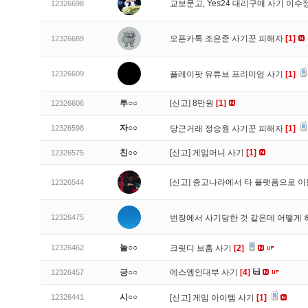
교보문고, Yes24 대리구매 사기 이
12326698
오픈카톡 조은준 사기꾼 피해자
[1]
12326689
12326609
플레이팟 유튜브 프리미엄 사기
[1]
투○○
[신고]
8만원
[1]
12326606
자○○
12326598
당근거래 정승원 사기꾼 피해자
[1]
친○○
[신고]
게임머니 사기
[1]
12326575
[신고]
중고나라에서 타 플랫폼으로 이
12326544
12326475
번장에서 사기당한 것 같은데 어떻게
놀○○
12326462
크릿디 브훔 사기
[2]
긍○○
에스엠인대부 사기
[4]
12326457
시○○
12326441
[신고]
게임 아이템 사기
[1]