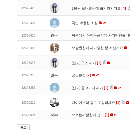
12326425
1원씩 보내봤는데 협박죄인가요
[4]
국민 박용한 조심
12326424
안○○
틱톡에서 아이폰공기계 사기당했습
12326420
오광원한테 사기당한 분 계신가요
12326408
12326376
[신고]
굿즈 사기
[1]
영○○
궁금한점
[2]
12326310
12326257
[신고]
중고거래 사기
[1]
12325215
다이어트약 광고 조심하세요
[1]
자○○
모르는사람한테 신고
[1]
12325094