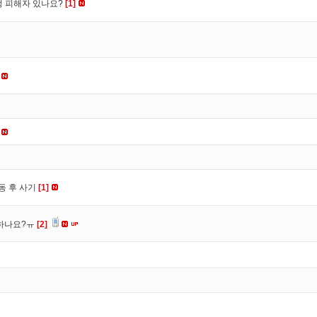
수정 피해자 있나요?
[1]
동 후 사기
[1]
 하나요?ㅠ
[2]