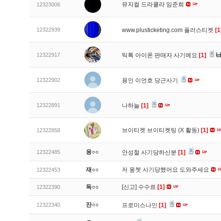
뮤지컬 드라큘라 임준희
12323006
12322939
www.plusticketing.com 플러스티켓
[1
12322917
틱톡 아이폰 판매자 사기예요
[1]
12322902
용인 이언호 당근사기
12322891
나하늘
[1]
브이티켓 브이티켓팅 (X 활동)
[1]
12322858
응○○
12322485
안성철 사기당하신분
[1]
재○○
저 옾쳇 사기당했어요 도와주세요
12322453
독○○
[신고]
수수료
[1]
12322390
잔○○
12322340
프로미스나인
[1]