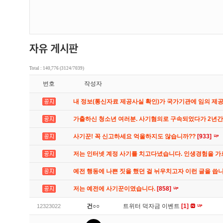
Total : 140,776 (3124/7039)
번호
작성자
내 정보(통신자료 제공사실 확인)가 국가기관에 임의 제
가출하신 청소년 여러분. 사기혐의로 구속되었다가 2년
사기꾼! 꼭 신고하세요 억울하지도 않습니까??
[933]
저는 인터넷 계정 사기를 치고다녔습니다. 인생경험을 
예전 행동에 나쁜 짓을 했던 걸 뉘우치고자 이런 글을 씁
저는 예전에 사기꾼이였습니다.
[858]
건○○
트위터 덕자금 이벤트
[1]
12323022