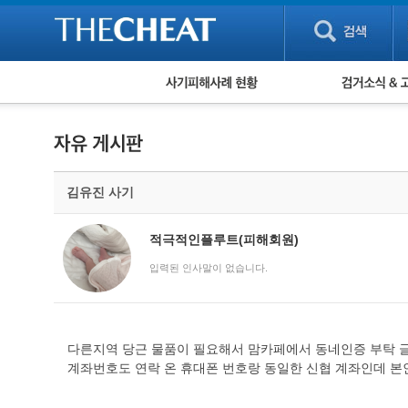
피해사례 현황
검거 소식
직거래 피해사례
고맙습니다! 감
게임 · 비실물 피해사례
스팸 피해사례
암호화폐 피해사례
김유진 사기
보이스피싱 피해사례
유해사이트 목록
비공개 피해사례
적극적인플루트(피해회원)
워킹홀리데이 피해사례
입력된 인사말이 없습니다.
다른지역 당근 물품이 필요해서 맘카페에서 동네인증 부탁 글
계좌번호도 연락 온 휴대폰 번호랑 동일한 신협 계좌인데 본