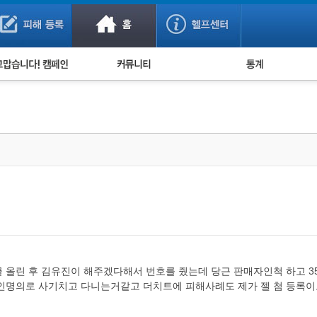
사기 예방했어요!
누적 피해사례 통계
사의 마음 전하기
자유게시판
피해물품명 통계
사기뉴스 브리핑
지역·통신사 통계
사건 사진 자료
은행 일별 피해등록 
사기방지 아이디어
신종사기 주의 정보
전문가 칼럼
금융사기 관련 영상
 올린 후 김유진이 해주겠다해서 번호를 줬는데 당근 판매자인척 하고 3
인명의로 사기치고 다니는거같고 더치트에 피해사례도 제가 젤 첨 등록이고