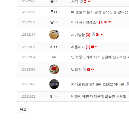
용○○
12322327
사기
무○○
12322255
얘 뭔일 하는지 알것 같으신 분 없나요
날○○
이거 사기맞겠죠?
[3]
12322209
12322174
사기당함
[3]
지○○
레플리카
[1]
12322090
○○
만약 중고거래 사기 경찰에 신고하면 
12322064
12322015
박정완
12321876
카카오벵크 3[전화번호]822 이나현
밝○○
번장에 배민 대리구매 글올린 사람입
12321822