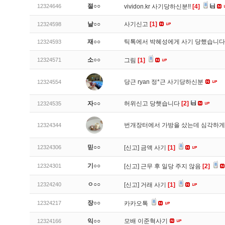
절○○
12324646
vividon.kr 사기당하신분!!
[4]
날○○
사기신고
[1]
12324598
재○○
틱톡에서 박혜성에게 사기 당했습니
12324593
소○○
12324571
그림
[1]
당근 ryan 정*근 사기당하신분
12324554
자○○
허위신고 당햇습니다
[2]
12324535
번개장터에서 가방을 샀는데 심각하게
12324344
믿○○
12324306
[신고]
금액 사기
[1]
기○○
12324301
[신고]
근무 후 일당 주지 않음
[2]
ㅇ○○
12324240
[신고]
거래 사기
[1]
장○○
12324217
카카오톡
익○○
모배 이준혁사기
12324166