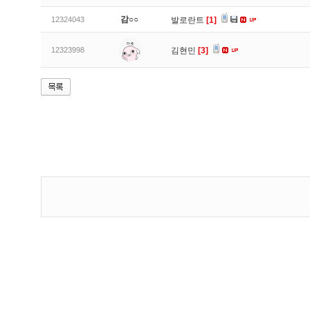
감○○
12324043
발로란트
[1]
12323998
김현민
[3]