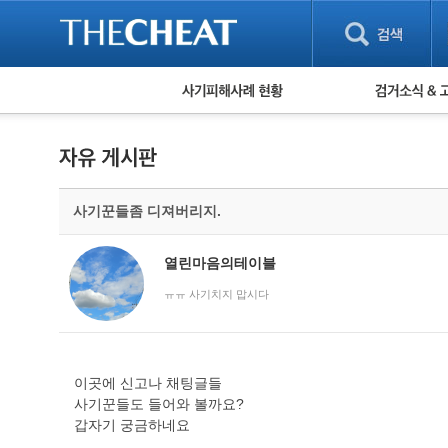
피해사례 현황
검거 소식
직거래 피해사례
고맙습니다! 감
게임 · 비실물 피해사례
스팸 피해사례
암호화폐 피해사례
사기꾼들좀 디져버리지.
보이스피싱 피해사례
유해사이트 목록
비공개 피해사례
열린마음의테이블
워킹홀리데이 피해사례
ㅠㅠ 사기치지 맙시다
이곳에 신고나 채팅글들
사기꾼들도 들어와 볼까요?
갑자기 궁금하네요