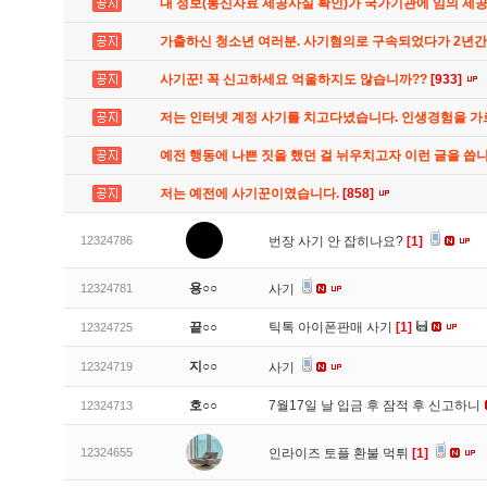
내 정보(통신자료 제공사실 확인)가 국가기관에 임의 제
가출하신 청소년 여러분. 사기혐의로 구속되었다가 2년
사기꾼! 꼭 신고하세요 억울하지도 않습니까??
[933]
저는 인터넷 계정 사기를 치고다녔습니다. 인생경험을 
예전 행동에 나쁜 짓을 했던 걸 뉘우치고자 이런 글을 씁
저는 예전에 사기꾼이였습니다.
[858]
12324786
번장 사기 안 잡히나요?
[1]
용○○
12324781
사기
끝○○
틱톡 아이폰판매 사기
[1]
12324725
지○○
12324719
사기
호○○
7월17일 날 입금 후 잠적 후 신고하니
12324713
12324655
인라이즈 토플 환불 먹튀
[1]