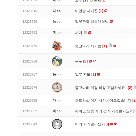
비○○
12323836
요루
[1]
대○○
이민승 사기꾼
[1]
12323816
능○○
일부환불 공동대응방
12323789
지○○
12323783
사기
12323776
중고나라 사기범
[1]
ㅜㅜ
[8]
12323768
능○○
일부 환불
[1]
12323767
12323674
중고나라 계정 혜킹 조심하세요..
[2]
대○○
호트킹샵 여기 사기사이트같습니다
[2
12323665
애○○
페이코 인증 계좌 검거 가능한가요?
[1
12323652
이거 사기일까요?
[3]
12323649