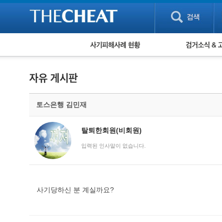
피해사례 현황
검거 소식
직거래 피해사례
고맙습니다! 감
게임 · 비실물 피해사례
스팸 피해사례
암호화폐 피해사례
토스은행 김민재
보이스피싱 피해사례
유해사이트 목록
비공개 피해사례
탈퇴한회원(비회원)
워킹홀리데이 피해사례
입력된 인사말이 없습니다.
사기당하신 분 계실까요?