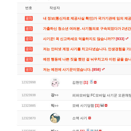
번호
작성자
내 정보(통신자료 제공사실 확인)가 국가기관에 임의 제
가출하신 청소년 여러분. 사기혐의로 구속되었다가 2년
사기꾼! 꼭 신고하세요 억울하지도 않습니까??
[933]
저는 인터넷 계정 사기를 치고다녔습니다. 인생경험을 
예전 행동에 나쁜 짓을 했던 걸 뉘우치고자 이런 글을 씁
저는 예전에 사기꾼이였습니다.
[858]
12323998
김현민
[1]
강○○
12323938
피파모바일 FC모바일 사기꾼 오픈채팅
익○○
모배 사기당함
[1]
12323885
소액 사기
12323870