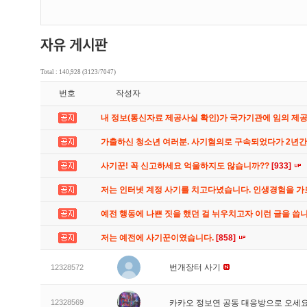
Total : 140,928 (3123/7047)
번호
작성자
내 정보(통신자료 제공사실 확인)가 국가기관에 임의 제
가출하신 청소년 여러분. 사기혐의로 구속되었다가 2년
사기꾼! 꼭 신고하세요 억울하지도 않습니까??
[933]
저는 인터넷 계정 사기를 치고다녔습니다. 인생경험을 
예전 행동에 나쁜 짓을 했던 걸 뉘우치고자 이런 글을 씁
저는 예전에 사기꾼이였습니다.
[858]
번개장터 사기
12328572
12328569
카카오 정보연 공동 대응방으로 오세