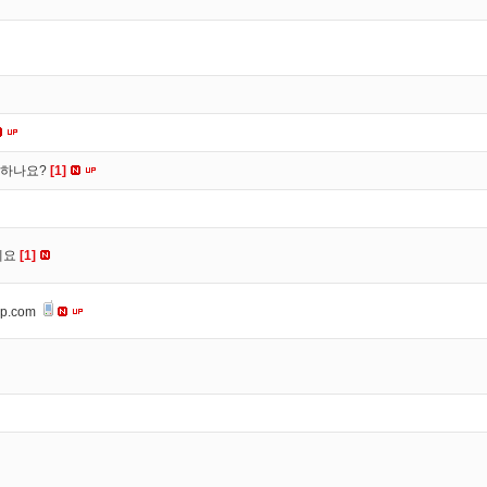
떡하나요?
[1]
세요
[1]
op.com