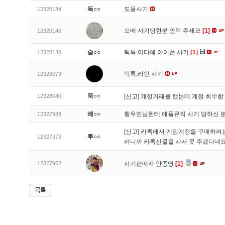
독○○
도용사기
12328184
모배 사기당한분 연락 주세요
[1]
12328146
슬○○
틱톡 이다혜 아이폰 사기
[1]
12328138
틱톡,라인 사기
12328073
묵○○
12328040
[신고]
계정거래를 했는데 계정 회수함
쾌○○
황우민님한테 애플뮤직 사기 당하신 
12327988
[신고]
카톡에서 게임계정을 구매하려는데
투○○
12327973
라니까 카톡선물을 사서 못 주겠다네
12327962
사기판매자 안종명
[1]