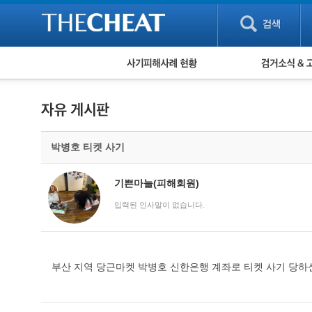
피해사례 현황
검거 소식
직거래 피해사례
고맙습니다! 감
게임 · 비실물 피해사례
스팸 피해사례
암호화폐 피해사례
박병호 티켓 사기
보이스피싱 피해사례
유해사이트 목록
비공개 피해사례
기쁜마늘(피해회원)
워킹홀리데이 피해사례
입력된 인사말이 없습니다.
부산 지역 당근마켓 박병호 신한은행 계좌로 티켓 사기 당하