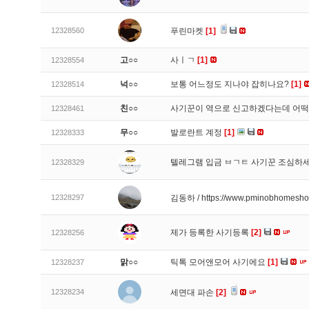
12328560
푸린마켓
[1]
고○○
사ㅣㄱ
[1]
12328554
넉○○
보통 어느정도 지나야 잡히나요?
[1]
12328514
친○○
사기꾼이 역으로 신고하겠다는데 어
12328461
무○○
발로란트 계정
[1]
12328333
텔레그램 입금 ㅂㄱㅌ 사기꾼 조심하
12328329
12328297
김동하 / https://www.pminobhomesh
제가 등록한 사기등록
[2]
12328256
맑○○
틱톡 모어앤모어 사기에요
[1]
12328237
12328234
세면대 파손
[2]