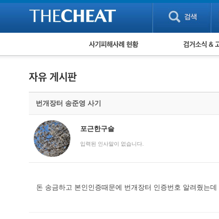
피해사례 현황
검거 소식
직거래 피해사례
고맙습니다! 감
게임 · 비실물 피해사례
스팸 피해사례
암호화폐 피해사례
번개장터 송준영 사기
보이스피싱 피해사례
유해사이트 목록
비공개 피해사례
포근한구슬
워킹홀리데이 피해사례
입력된 인사말이 없습니다.
돈 송금하고 본인인증때문에 번개장터 인증번호 알려줬는데 