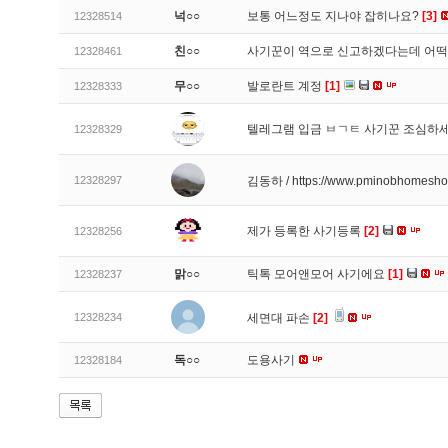
넉○○
보통 어느정도 지나야 잡히나요?
[3]
12328514
친○○
사기꾼이 역으로 신고하겠다는데 어
12328461
무○○
발로란트 계정
[1]
12328333
텔레그램 입금 ㅂㄱㅌ 사기꾼 조심하
12328329
12328297
김동하 / https://www.pminobhomesh
제가 등록한 사기등록
[2]
12328256
맑○○
틱톡 모어앤모어 사기에요
[1]
12328237
12328234
세면대 파손
[2]
독○○
도용사기
12328184