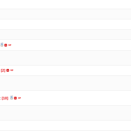
요
[2]
요
[10]