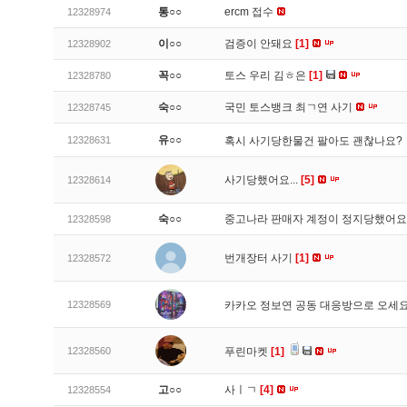
통○○
ercm 접수
12328974
이○○
검증이 안돼요
[1]
12328902
꼭○○
토스 우리 김ㅎ은
[1]
12328780
숙○○
국민 토스뱅크 최ㄱ연 사기
12328745
유○○
12328631
혹시 사기당한물건 팔아도 괜찮나요?
사기당했어요...
[5]
12328614
숙○○
중고나라 판매자 계정이 정지당했어
12328598
번개장터 사기
[1]
12328572
12328569
카카오 정보연 공동 대응방으로 오세
12328560
푸린마켓
[1]
고○○
사ㅣㄱ
[4]
12328554