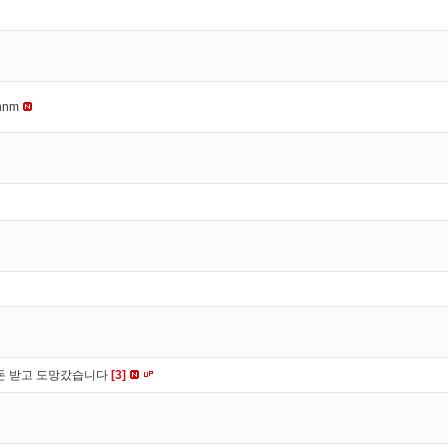
nnm
 돈 받고 도망갔습니다
[3]