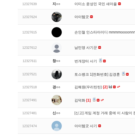
지○○
이미소 윤성민 국민 새마을
12327639
아이템굿
12327624
손인철 인스타아이디 mmmmoooonn
12327615
남민영 사기꾼
12327612
창○○
12327611
번개장터 사기
12327521
토스뱅크 1[전화번호] 김경훈
경○○
김혜원(우리틴틴)
[2]
12327518
12327491
김덕화
[1]
신○○
[신고]
게임 계정 거래 중에 이 사람이
12327481
아이템굿 사기
12327474