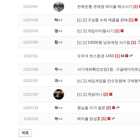
전북은행 권재영 메이플 메소사기
[1]
12327457
탁○○
[신고]
구성품 누락 제품을 판매
[1]
12327429
명○○
[신고]
게임아이템사기
[1]
12327378
힘○○
12327265
[신고]
10000원 냥코계정 사기침
[1]
오우석 토스증권 1450
[1]
12327211
무○○
사기계좌확인요망1원 , 구글에더치트
12327205
과○○
12327197
[신고]
세임계정을 만오천원에 구매했지
[신고]
게임머니
[2]
12327167
부○○
형님들 이거 질문
[2]
12327133
부○○
메이플 정성훈
[1]
12327119