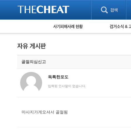
피해사례 현황
검거 소식
직거래 피해사례
고맙습니다! 감
게임 · 비실물 피해사례
스팸 피해사례
암호화폐 피해사례
골절의심신고
보이스피싱 피해사례
유해사이트 목록
비공개 피해사례
독특한포도
워킹홀리데이 피해사례
입력된 인사말이 없습니다.
마사지가게오셔서 골절됨