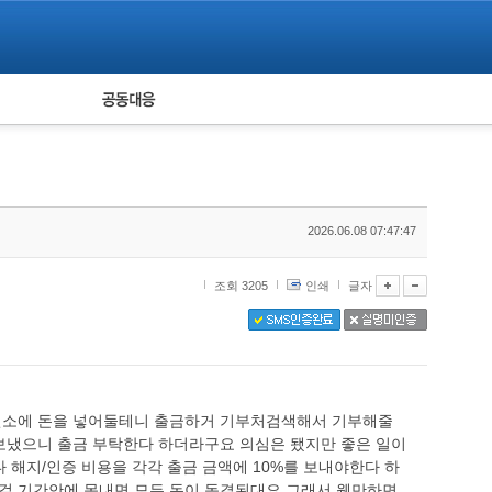
피해자 공동대응
통계
2026.06.08 07:47:47
조회 3205
인쇄
글자
환전소에 돈을 넣어둘테니 출금하거 기부처검색해서 기부해줄
보냈으니 출금 부탁한다 하더라구요 의심은 됐지만 좋은 일이
 해지/인증 비용을 각각 출금 금액에 10%를 보내야한다 하
이걸 기간안에 못내면 모든 돈이 동결된대요 그래서 웬만하면