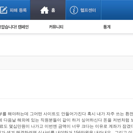
사기 예방했어요!
누적 피해사례 통계
사의 마음 전하기
자유게시판
피해물품명 통계
사기뉴스 브리핑
지역·통신사 통계
사건 사진 자료
은행 일별 피해등록 
사기방지 아이디어
신종사기 주의 정보
전문가 칼럼
금융사기 관련 영상
기부를 해야하는데 그어떤 사이트도 안들어가진다 혹시 내가 자주 쓰는 
데 다음날 해외에 있는 직원분들이 같이 하거 싶어하신다 돈을 저번처럼 
료도 몇십만원이 나가고 이번엔 금액이 너무 크다는 이유로 계좌가 잠겼다
가 생겨 해결하려면 심사비를 내야하거 156만원을 내라내요.. 그리고 