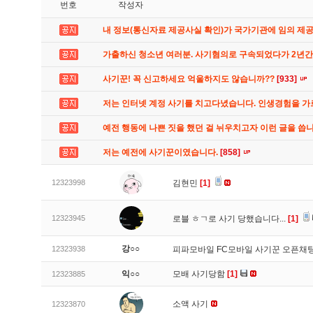
번호
작성자
내 정보(통신자료 제공사실 확인)가 국가기관에 임의 제
가출하신 청소년 여러분. 사기혐의로 구속되었다가 2년
사기꾼! 꼭 신고하세요 억울하지도 않습니까??
[933]
저는 인터넷 계정 사기를 치고다녔습니다. 인생경험을 
예전 행동에 나쁜 짓을 했던 걸 뉘우치고자 이런 글을 씁
저는 예전에 사기꾼이였습니다.
[858]
12323998
김현민
[1]
12323945
로블 ㅎㄱ로 사기 당했습니다...
[1]
강○○
12323938
피파모바일 FC모바일 사기꾼 오픈채팅
익○○
모배 사기당함
[1]
12323885
소액 사기
12323870