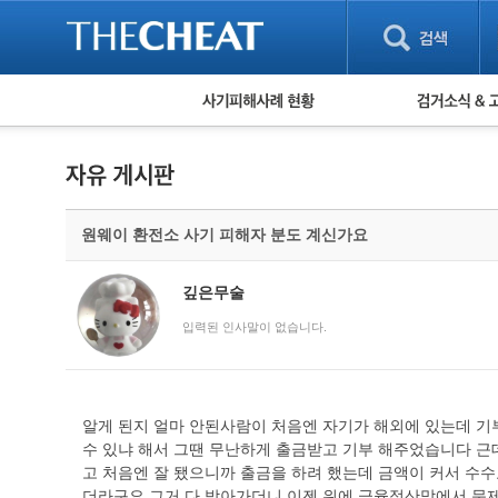
피해사례 현황
검거 소식
직거래 피해사례
고맙습니다! 감
게임 · 비실물 피해사례
스팸 피해사례
암호화폐 피해사례
원웨이 환전소 사기 피해자 분도 계신가요
보이스피싱 피해사례
유해사이트 목록
비공개 피해사례
깊은무술
워킹홀리데이 피해사례
입력된 인사말이 없습니다.
알게 된지 얼마 안된사람이 처음엔 자기가 해외에 있는데 
수 있냐 해서 그땐 무난하게 출금받고 기부 해주었습니다 근
고 처음엔 잘 됐으니까 출금을 하려 했는데 금액이 커서 수수
더라구요 그거 다 받아가더니 이젠 위에 금융정산망에서 문제