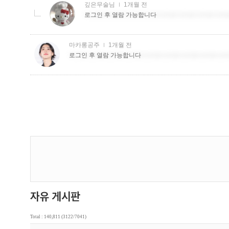
Total : 140,811 (3122/7041)