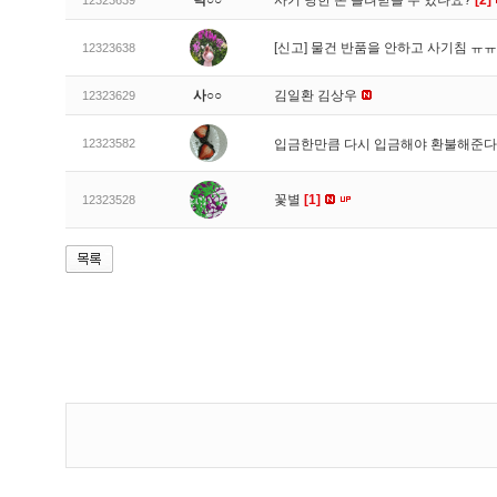
넉○○
사기 당한 돈 돌려받을 수 있나요?
[2]
12323639
[신고]
물건 반품을 안하고 사기침 ㅠ
12323638
사○○
김일환 김상우
12323629
12323582
입금한만큼 다시 입금해야 환불해준다
꽃별
[1]
12323528