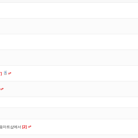
7]
웃음마트샵에서
[2]