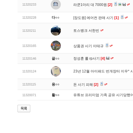
11320233
라쿤1마리 대 7000원
[2]
다○○
11320228
[장도원] 에어컨 판매 사기
[1]
토스뱅크 서한빈
11320211
11320165
상품권 사기 이태규
끝○○
정성훈 롤 rp사기
[4]
11320146
23년 12월 아이패드 번개장터 이우* 
11320124
용○○
11320115
돈 사기 피해
[2]
활○○
유튜브 프리미엄 가족 공유 사기당했
11320071