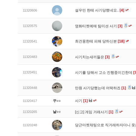
설우민 한테 사기당했네요..
[4]
11320606
11320575
영화티켓예매 팀미션 사기
[3]
최건웅한테 피해 당하신분
[18]
11320541
11320483
사기치는새끼들은
[3]
11320451
사기를 당해서 고소 진행중이긴한데
[
11320448
만원 사기당했는데 어떡하죠
[1]
꾸○○
사기
[1]
11320417
날○○
11320265
[신고]
게임 거래사기
[1]
당근마켓채팅으로 직거래하자더니 
11320248