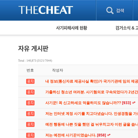
피해사례 현황
검거 소식
직거래 피해사례
고맙습니다! 감
게임 · 비실물 피해사례
스팸 피해사례
암호화폐 피해사례
Total : 140,873 (3121/7044)
보이스피싱 피해사례
번호
작성자
유해사이트 목록
비공개 피해사례
내 정보(통신자료 제공사실 확인)가 국가기관에 임의 제
워킹홀리데이 피해사례
가출하신 청소년 여러분. 사기혐의로 구속되었다가 2년
사기꾼! 꼭 신고하세요 억울하지도 않습니까??
[933]
저는 인터넷 계정 사기를 치고다녔습니다. 인생경험을 
예전 행동에 나쁜 짓을 했던 걸 뉘우치고자 이런 글을 씁
저는 예전에 사기꾼이였습니다.
[858]