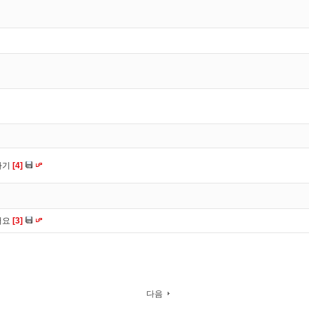
사기
[4]
어요
[3]
다음