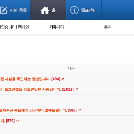
사기 예방했어요!
누적 피해사례 통계
사의 마음 전하기
자유게시판
피해물품명 통계
사기뉴스 브리핑
지역·통신사 통계
사건 사진 자료
은행 일별 피해등록 
사기방지 아이디어
제목
신종사기 주의 정보
공된 사실을 확인하는 방법입니다.
[484]
전문가 칼럼
간의 보호관찰을 선고받았던 사람입니다.
[1,011]
금융사기 관련 영상
가르쳐주신 분들에게 감사하다 말씀드립니다.
[506]
니다.
[570]