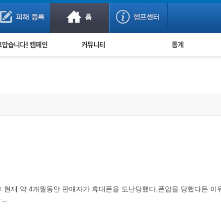
사기 예방했어요!
누적 피해사례 통계
사의 마음 전하기
자유게시판
피해물품명 통계
사기뉴스 브리핑
지역·통신사 통계
사건 사진 자료
은행 일별 피해등록 
사기방지 아이디어
신종사기 주의 정보
전문가 칼럼
금융사기 관련 영상
 현재 약 4개월동안 판매자가 휴대폰을 도난당했다,폰압을 당했다든 이
ㅠㅡ