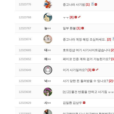
12323776
중고나라 사기범
[1]
ㅜㅜ
[8]
12323768
능○○
일부 환불
[1]
12323767
12323674
중고나라 계정 혜킹 조심하세요..
[2]
대○○
호트킹샵 여기 사기사이트같습니다
[2
12323665
애○○
페이코 인증 계좌 검거 가능한가요?
[1
12323652
이거 사기일까요?
[3]
12323649
넉○○
사기 당한 돈 돌려받을 수 있나요?
[2]
12323639
[신고]
물건 반품을 안하고 사기침 ㅠ
12323638
사○○
김일환 김상우
12323629
12323582