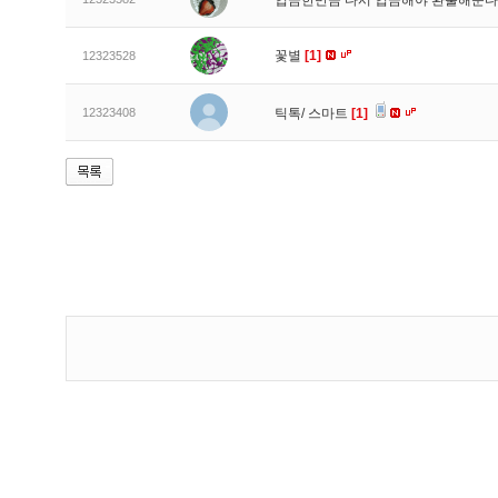
입금한만큼 다시 입금해야 환불해준다
꽃별
[1]
12323528
12323408
틱톡/ 스마트
[1]