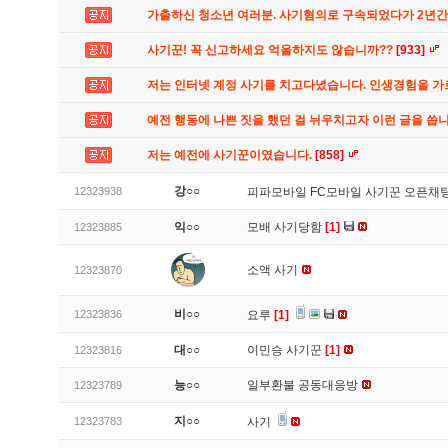
가출하신 청소년 여러분. 사기혐의로 구속되었다가 2년
사기꾼! 꼭 신고하세요 억울하지도 않습니까??
[933]
저는 인터넷 계정 사기를 치고다녔습니다. 인생경험을 
예전 행동에 나쁜 짓을 했던 걸 뉘우치고자 이런 글을 씁
저는 예전에 사기꾼이였습니다.
[858]
강○○
12323938
피파모바일 FC모바일 사기꾼 오픈채팅
익○○
모배 사기당함
[1]
12323885
소액 사기
12323870
비○○
12323836
요루
[1]
대○○
이민승 사기꾼
[1]
12323816
능○○
일부환불 공동대응방
12323789
지○○
12323783
사기