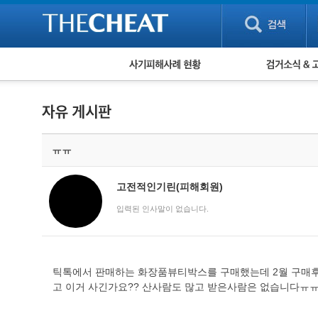
피해사례 현황
검거 소식
직거래 피해사례
고맙습니다! 감
게임 · 비실물 피해사례
스팸 피해사례
암호화폐 피해사례
ㅠㅠ
보이스피싱 피해사례
유해사이트 목록
비공개 피해사례
고전적인기린(피해회원)
워킹홀리데이 피해사례
입력된 인사말이 없습니다.
틱톡에서 판매하는 화장품뷰티박스를 구매했는데 2월 구매후
고 이거 사긴가요?? 산사람도 많고 받은사람은 없습니다ㅠ