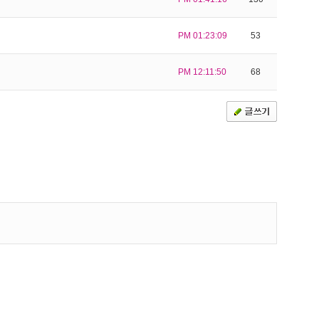
PM 01:23:09
53
PM 12:11:50
68