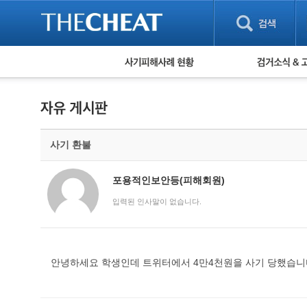
피해사례 현황
검거 소식
직거래 피해사례
고맙습니다! 감
게임 · 비실물 피해사례
스팸 피해사례
암호화폐 피해사례
사기 환불
보이스피싱 피해사례
유해사이트 목록
비공개 피해사례
포용적인보안등(피해회원)
워킹홀리데이 피해사례
입력된 인사말이 없습니다.
안녕하세요 학생인데 트위터에서 4만4천원을 사기 당했습니