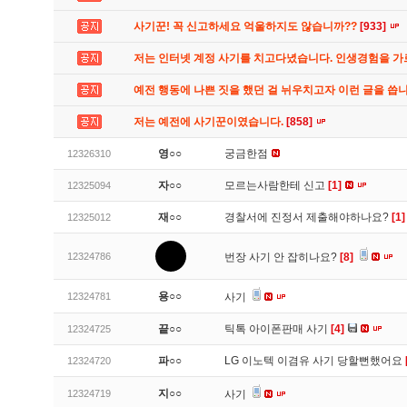
사기꾼! 꼭 신고하세요 억울하지도 않습니까??
[933]
저는 인터넷 계정 사기를 치고다녔습니다. 인생경험을 
예전 행동에 나쁜 짓을 했던 걸 뉘우치고자 이런 글을 씁
저는 예전에 사기꾼이였습니다.
[858]
영○○
궁금한점
12326310
자○○
모르는사람한테 신고
[1]
12325094
재○○
경찰서에 진정서 제출해야하나요?
[1]
12325012
12324786
번장 사기 안 잡히나요?
[8]
용○○
12324781
사기
끝○○
틱톡 아이폰판매 사기
[4]
12324725
파○○
LG 이노텍 이겸유 사기 당할뻔했어요
12324720
지○○
12324719
사기