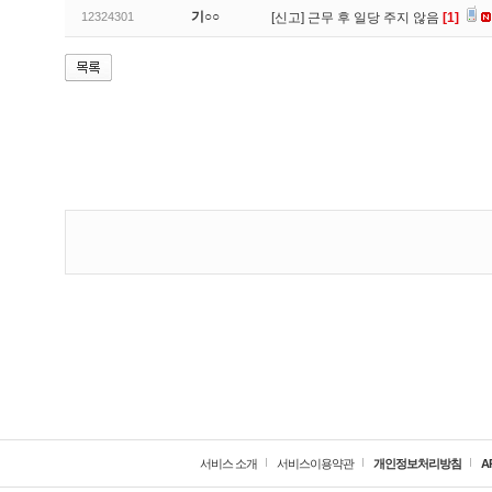
기○○
12324301
[신고]
근무 후 일당 주지 않음
[1]
서비스 소개
서비스이용약관
개인정보처리방침
A