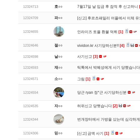
호○○
7월17일 날 입금 후 잠적 후 신고하니
12324713
파○○
12324709
[신고]
후르츠패밀리 어플에서 이체 
12324655
인라이즈 토플 환불 먹튀
[1]
절○○
12324646
vividon.kr 사기당하신분!!
[4]
날○○
사기신고
[3]
12324598
재○○
틱톡에서 박혜성에게 사기 당했습니
12324593
소○○
12324571
그림
[1]
당근 ryan 정*근 사기당하신분
12324554
자○○
허위신고 당햇습니다
[2]
12324535
번개장터에서 가방을 샀는데 심각하게
12324344
믿○○
12324306
[신고]
금액 사기
[1]