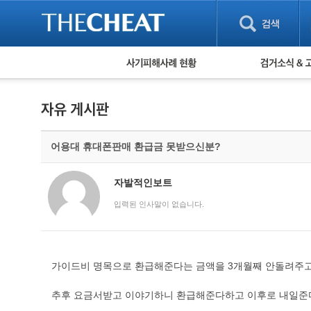
피해사례 현황
검거 소식
직거래 피해사례
고맙습니다! 감
게임 · 비실물 피해사례
스팸 피해사례
암호화폐 피해사례
어용대 휴대폰판매 환급금 못받으신분?
보이스피싱 피해사례
유해사이트 목록
비공개 피해사례
자발적인보트
워킹홀리데이 피해사례
입력된 인사말이 없습니다.
가이드비 명목으로 환급해준다는 금액을 3개월째 안돌려주고
추후 요금서받고 이야기하니 환급해준다하고 이후로 내일준다