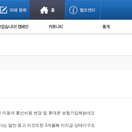
사기 예방했어요!
누적 피해사례 통계
사의 마음 전하기
자유게시판
피해물품명 통계
사기뉴스 브리핑
지역·통신사 통계
사건 사진 자료
은행 일별 피해등록 
사기방지 아이디어
신종사기 주의 정보
전문가 칼럼
금융사기 관련 영상
 미동의 통신비용 변경 및 휴대폰 보험가입해놨네요
는 말만 듣고 이것또한 3개월째 미지급 상태이구요