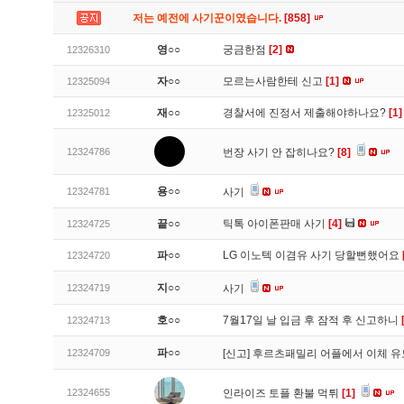
저는 예전에 사기꾼이였습니다.
[858]
영○○
궁금한점
[2]
12326310
자○○
모르는사람한테 신고
[1]
12325094
재○○
경찰서에 진정서 제출해야하나요?
[1]
12325012
12324786
번장 사기 안 잡히나요?
[8]
용○○
12324781
사기
끝○○
틱톡 아이폰판매 사기
[4]
12324725
파○○
LG 이노텍 이겸유 사기 당할뻔했어요
12324720
지○○
12324719
사기
호○○
7월17일 날 입금 후 잠적 후 신고하니
12324713
파○○
12324709
[신고]
후르츠패밀리 어플에서 이체 
12324655
인라이즈 토플 환불 먹튀
[1]