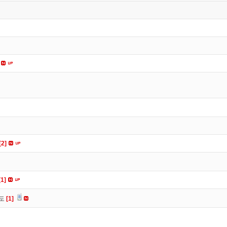
[2]
[1]
유도
[1]