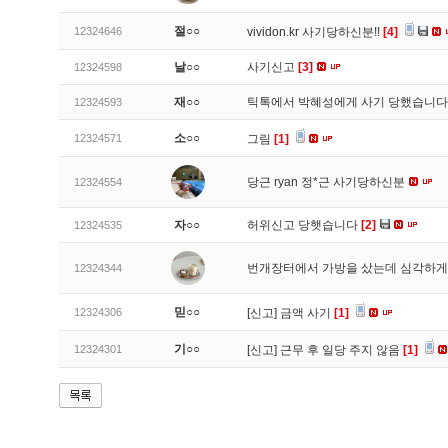
절○○
12324646
vividon.kr 사기당하신분!!
[4]
날○○
사기신고
[3]
12324598
재○○
틱톡에서 박혜성에게 사기 당했습니
12324593
소○○
12324571
그림
[1]
당근 ryan 정*근 사기당하신분
12324554
자○○
허위신고 당햇습니다
[2]
12324535
번개장터에서 가방을 샀는데 심각하게
12324344
믿○○
12324306
[신고]
금액 사기
[1]
기○○
12324301
[신고]
근무 후 일당 주지 않음
[1]