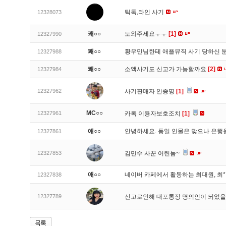
틱톡,라인 사기
12328073
쾌○○
도와주세요ㅜㅜ
[1]
12327990
쾌○○
황우민님한테 애플뮤직 사기 당하신 
12327988
쾌○○
소액사기도 신고가 가능할까요
[2]
12327984
12327962
사기판매자 안종명
[1]
MC○○
12327961
카톡 이용자보호조치
[1]
애○○
안녕하세요. 동일 인물은 맞으나 은행
12327861
12327853
김민수 사꾼 어린놈~
애○○
네이버 카페에서 활동하는 최대원, 최
12327838
12327789
신고로인해 대포통장 명의인이 되었