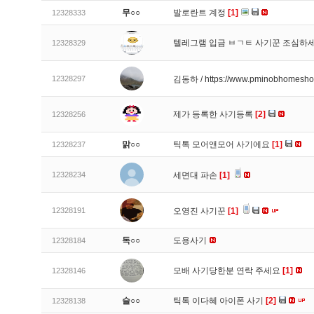
무○○
발로란트 계정
[1]
12328333
텔레그램 입금 ㅂㄱㅌ 사기꾼 조심하
12328329
12328297
김동하 / https://www.pminobhomesh
제가 등록한 사기등록
[2]
12328256
맑○○
틱톡 모어앤모어 사기에요
[1]
12328237
12328234
세면대 파손
[1]
12328191
오영진 사기꾼
[1]
독○○
도용사기
12328184
모배 사기당한분 연락 주세요
[1]
12328146
슬○○
틱톡 이다혜 아이폰 사기
[2]
12328138