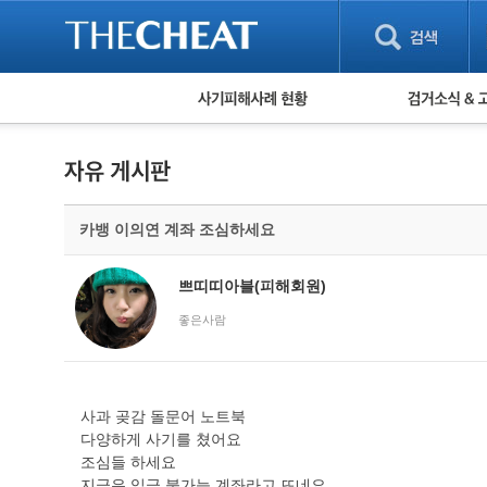
피해사례 현황
검거 소식
직거래 피해사례
고맙습니다! 감
게임 · 비실물 피해사례
스팸 피해사례
암호화폐 피해사례
카뱅 이의연 계좌 조심하세요
보이스피싱 피해사례
유해사이트 목록
비공개 피해사례
쁘띠띠아블(피해회원)
워킹홀리데이 피해사례
좋은사람
사과 곶감 돌문어 노트북
다양하게 사기를 쳤어요
조심들 하세요
지금은 입금 불가능 계좌라고 뜨네요