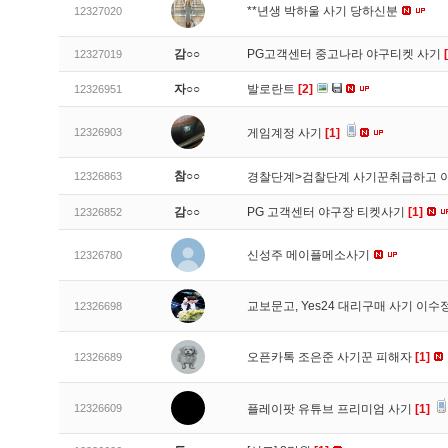
**년생 박하울 사기 당하신분
12327020
감○○
PG고객센터 중고나라 야구티켓 사기
12327019
자○○
발로란트
[2]
12326951
12326903
게임계정 사기
[1]
참○○
12326863
경찰단계>검찰단계 사기꾼취급하고 
감○○
PG 고객센터 야구장 티켓사기
[1]
12326852
신성주 메이플메소사기
12326780
교보문고, Yes24 대리구매 사기 이
12326698
오픈카톡 조은준 사기꾼 피해자
[1]
12326689
12326609
플레이팟 유튜브 프리미엄 사기
[1]