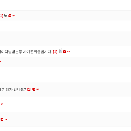
[1]
이미처벌받는등 사기꾼취급뺍시다.
[1]
수정 피해자 있나요?
[1]