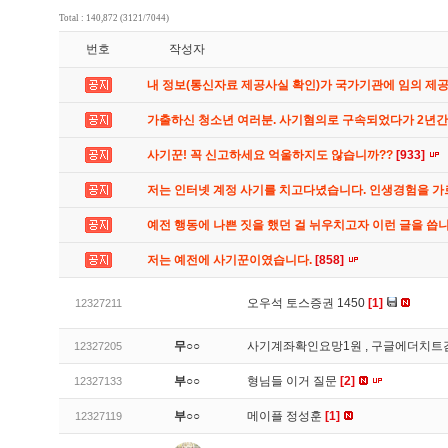
Total : 140,872 (3121/7044)
번호
작성자
내 정보(통신자료 제공사실 확인)가 국가기관에 임의 제
가출하신 청소년 여러분. 사기혐의로 구속되었다가 2년
사기꾼! 꼭 신고하세요 억울하지도 않습니까??
[933]
저는 인터넷 계정 사기를 치고다녔습니다. 인생경험을 
예전 행동에 나쁜 짓을 했던 걸 뉘우치고자 이런 글을 씁
저는 예전에 사기꾼이였습니다.
[858]
오우석 토스증권 1450
[1]
12327211
무○○
사기계좌확인요망1원 , 구글에더치트
12327205
부○○
형님들 이거 질문
[2]
12327133
부○○
메이플 정성훈
[1]
12327119