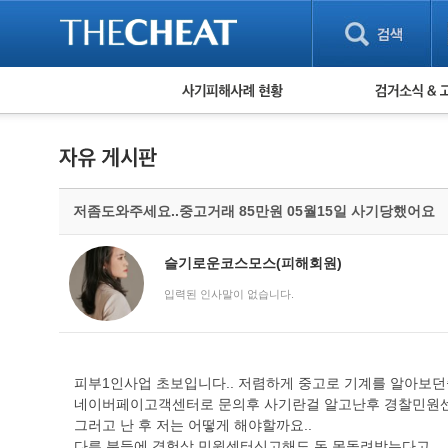
피해사례 현황
검거 소식
직거래 피해사례
고맙습니다! 감
게임 · 비실물 피해사례
스팸 피해사례
암호화폐 피해사례
저좀도와주세요..중고거래 85만원 05월15일 사기당했어요
보이스피싱 피해사례
유해사이트 목록
비공개 피해사례
슬기로운코스모스(피해회원)
워킹홀리데이 피해사례
입력된 인사말이 없습니다.
피부1인사업 초보입니다.. 저렴하게 중고로 기계를 알아보
네이버페이고객센터로 문의후 사기란걸 알고난후 경찰민원센
그러고 난 후 저는 어떻게 해야할까요..
다른 분들에 경험상 민원센터신고해도 돈 못돌려받는다고...