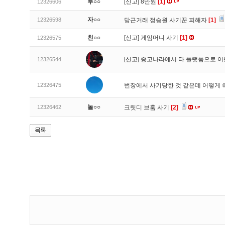
투○○
[신고]
8만원
[1]
12326606
자○○
12326598
당근거래 정승원 사기꾼 피해자
[1]
친○○
[신고]
게임머니 사기
[1]
12326575
[신고]
중고나라에서 타 플랫폼으로 이
12326544
12326475
번장에서 사기당한 것 같은데 어떻게
놀○○
12326462
크릿디 브훔 사기
[2]