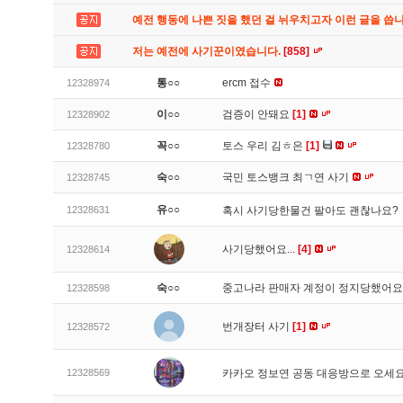
예전 행동에 나쁜 짓을 했던 걸 뉘우치고자 이런 글을 씁
저는 예전에 사기꾼이였습니다.
[858]
통○○
ercm 접수
12328974
이○○
검증이 안돼요
[1]
12328902
꼭○○
토스 우리 김ㅎ은
[1]
12328780
숙○○
국민 토스뱅크 최ㄱ연 사기
12328745
유○○
12328631
혹시 사기당한물건 팔아도 괜찮나요?
사기당했어요...
[4]
12328614
숙○○
중고나라 판매자 계정이 정지당했어
12328598
번개장터 사기
[1]
12328572
12328569
카카오 정보연 공동 대응방으로 오세