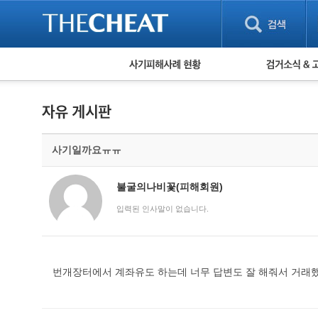
피해사례 현황
검거 소식
직거래 피해사례
고맙습니다! 감
게임 · 비실물 피해사례
스팸 피해사례
암호화폐 피해사례
사기일까요ㅠㅠ
보이스피싱 피해사례
유해사이트 목록
비공개 피해사례
불굴의나비꽃(피해회원)
워킹홀리데이 피해사례
입력된 인사말이 없습니다.
번개장터에서 계좌유도 하는데 너무 답변도 잘 해줘서 거래했