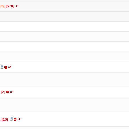
니다.
[570]
요
[2]
요
[10]