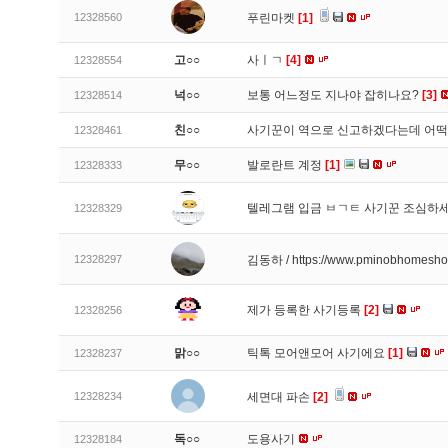
12328560
푸린마켓
[1]
고○○
사ㅣㄱ
[4]
12328554
넉○○
보통 어느정도 지나야 잡히나요?
[3]
12328514
친○○
사기꾼이 역으로 신고하겠다는데 어
12328461
무○○
발로란트 계정
[1]
12328333
텔레그램 입금 ㅂㄱㅌ 사기꾼 조심하
12328329
12328297
김동하 / https://www.pminobhomesh
제가 등록한 사기등록
[2]
12328256
맑○○
틱톡 모어앤모어 사기에요
[1]
12328237
12328234
세면대 파손
[2]
독○○
도용사기
12328184