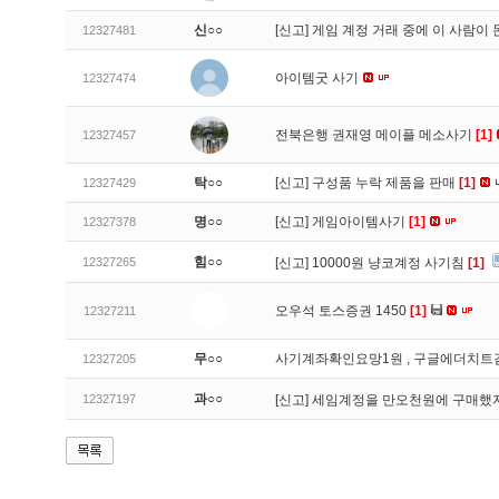
신○○
[신고]
게임 계정 거래 중에 이 사람이
12327481
아이템굿 사기
12327474
전북은행 권재영 메이플 메소사기
[1]
12327457
탁○○
[신고]
구성품 누락 제품을 판매
[1]
12327429
명○○
[신고]
게임아이템사기
[1]
12327378
힘○○
12327265
[신고]
10000원 냥코계정 사기침
[1]
오우석 토스증권 1450
[1]
12327211
무○○
사기계좌확인요망1원 , 구글에더치트
12327205
과○○
12327197
[신고]
세임계정을 만오천원에 구매했지