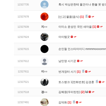
혹시 박상은한테 물건이나 환불 못 받
12327735
12327678
[신고]
물품(음식)
[1]
지○○
이미소 윤성민 국민 새마을
[1]
12327639
아이템굿
12327624
손인철 인스타아이디 mmmmoooonn
12327615
남민영 사기꾼
12327612
이○○
12327611
번개장터 사기
[1]
12327521
토스뱅크 1[전화번호] 김경훈
경○○
김혜원(우리틴틴)
[2]
12327518
12327491
김덕화
[1]