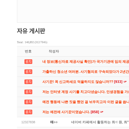
Total : 140,892 (312/7045)
번호
작성자
내 정보(통신자료 제공사실 확인)가 국가기관에 임의 제
가출하신 청소년 여러분. 사기혐의로 구속되었다가 2년
사기꾼! 꼭 신고하세요 억울하지도 않습니까??
[933]
저는 인터넷 계정 사기를 치고다녔습니다. 인생경험을 
예전 행동에 나쁜 짓을 했던 걸 뉘우치고자 이런 글을 씁
저는 예전에 사기꾼이였습니다.
[858]
애○○
네이버 카페에서 활동하는 최ㄷ원, 최
12327838