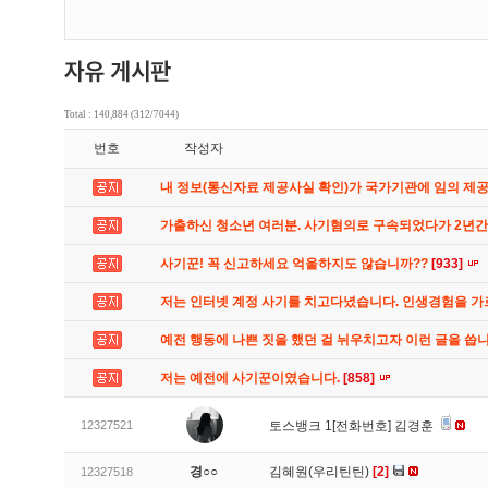
Total : 140,884 (312/7044)
번호
작성자
내 정보(통신자료 제공사실 확인)가 국가기관에 임의 제
가출하신 청소년 여러분. 사기혐의로 구속되었다가 2년
사기꾼! 꼭 신고하세요 억울하지도 않습니까??
[933]
저는 인터넷 계정 사기를 치고다녔습니다. 인생경험을 
예전 행동에 나쁜 짓을 했던 걸 뉘우치고자 이런 글을 씁
저는 예전에 사기꾼이였습니다.
[858]
12327521
토스뱅크 1[전화번호] 김경훈
경○○
김혜원(우리틴틴)
[2]
12327518