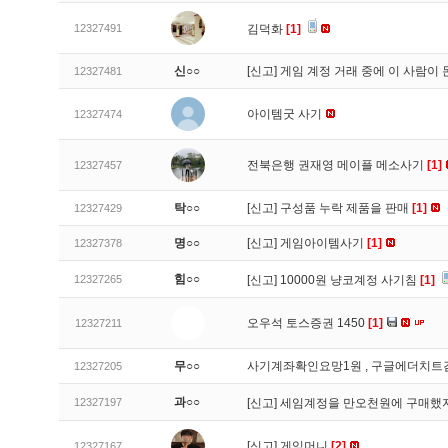
12327491
김덕화
[1]
신○○
[신고]
게임 계정 거래 중에 이 사람이
12327481
아이템굿 사기
12327474
전북은행 권재영 메이플 메소사기
[1]
12327457
탁○○
[신고]
구성품 누락 제품을 판매
[1]
12327429
명○○
[신고]
게임아이템사기
[1]
12327378
힘○○
12327265
[신고]
10000원 냥코계정 사기침
[1]
오우석 토스증권 1450
[1]
12327211
무○○
사기계좌확인요망1원 , 구글에더치트
12327205
과○○
12327197
[신고]
세임계정을 만오천원에 구매했지
[신고]
게임머니
[2]
12327167