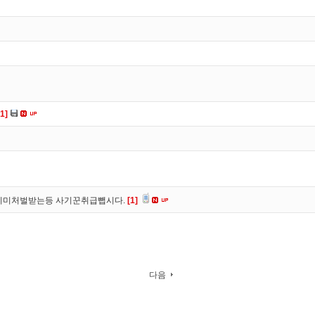
[1]
이미처벌받는등 사기꾼취급뺍시다.
[1]
다음