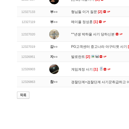
부○○
형님들 이거 질문
[2]
12327133
부○○
메이플 정성훈
[1]
12327119
**년생 박하울 사기 당하신분
12327020
감○○
PG고객센터 중고나라 야구티켓 사기
12327019
자○○
발로란트
[2]
12326951
12326903
게임계정 사기
[1]
참○○
12326863
경찰단계>검찰단계 사기꾼취급하고 