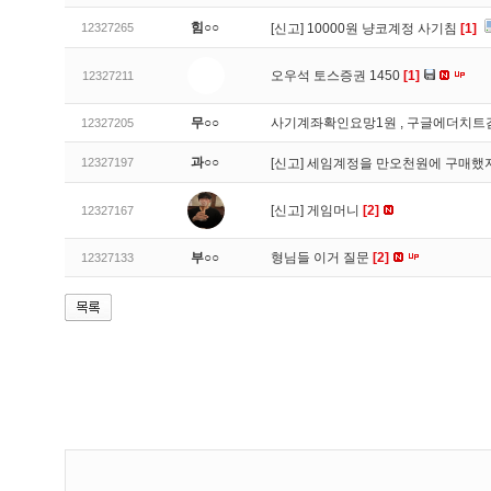
힘○○
12327265
[신고]
10000원 냥코계정 사기침
[1]
오우석 토스증권 1450
[1]
12327211
무○○
사기계좌확인요망1원 , 구글에더치트
12327205
과○○
12327197
[신고]
세임계정을 만오천원에 구매했지
[신고]
게임머니
[2]
12327167
부○○
형님들 이거 질문
[2]
12327133