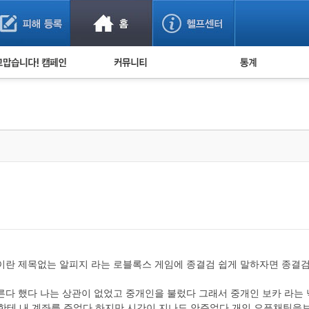
사기 예방했어요!
누적 피해사례 통계
사의 마음 전하기
자유게시판
피해물품명 통계
사기뉴스 브리핑
지역·통신사 통계
사건 사진 자료
은행 일별 피해등록 
사기방지 아이디어
신종사기 주의 정보
전문가 칼럼
금융사기 관련 영상
끝 이란 제목없는 알피지 라는 로블록스 게임에 종결검 쉽게 말하자면 종결
른다 했다 나는 상관이 없었고 중개인을 불렀다 그래서 중개인 보카 라는 
보카한테 내 계좌를 주었다 하지만 시간이 지나도 안주었다 개인 오픈채팅을