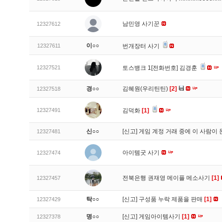
남민영 사기꾼
12327612
이○○
12327611
번개장터 사기
12327521
토스뱅크 1[전화번호] 김경훈
경○○
김혜원(우리틴틴)
[2]
12327518
12327491
김덕화
[1]
신○○
[신고]
게임 계정 거래 중에 이 사람이
12327481
아이템굿 사기
12327474
전북은행 권재영 메이플 메소사기
[1]
12327457
탁○○
[신고]
구성품 누락 제품을 판매
[1]
12327429
명○○
[신고]
게임아이템사기
[1]
12327378