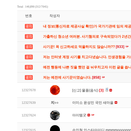
Total : 140,890 (312/7045)
번호
작성자
내 정보(통신자료 제공사실 확인)가 국가기관에 임의 제
가출하신 청소년 여러분. 사기혐의로 구속되었다가 2년
사기꾼! 꼭 신고하세요 억울하지도 않습니까??
[933]
저는 인터넷 계정 사기를 치고다녔습니다. 인생경험을 
예전 행동에 나쁜 짓을 했던 걸 뉘우치고자 이런 글을 씁
저는 예전에 사기꾼이였습니다.
[858]
12327678
[신고]
물품(음식)
[3]
지○○
이미소 윤성민 국민 새마을
12327639
아이템굿
12327624
손인철 인스타아이디 mmmmoooonn
12327615