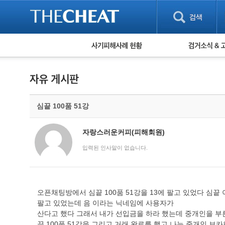
피해사례 현황
검거 소식
직거래 피해사례
고맙습니다! 감
게임 · 비실물 피해사례
스팸 피해사례
암호화폐 피해사례
심끝 100품 51강
보이스피싱 피해사례
유해사이트 목록
비공개 피해사례
자랑스러운커피(피해회원)
워킹홀리데이 피해사례
입력된 인사말이 없습니다.
오픈채팅방에서 심끝 100품 51강을 13에 팔고 있었다 심
팔고 있었는데 음 이라는 닉네임에 사용자가
산다고 했다 그래서 내가 선입금을 하라 했는데 중개인을 부
끝 100품 51강을 그리고 거래 완료를 했고 나는 중개인 