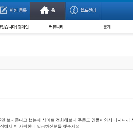
사기 예방했어요!
누적 피해사례 통계
사의 마음 전하기
자유게시판
피해물품명 통계
사기뉴스 브리핑
지역·통신사 통계
사건 사진 자료
은행 일별 피해등록 
사기방지 아이디어
신종사기 주의 정보
전문가 칼럼
금융사기 관련 영상
주면 보내준다고 했는데 사이트 전화해보니 주문도 안들어와서 따지니까 시
시작해서 이 사람한테 입금하신분들 챗주세요