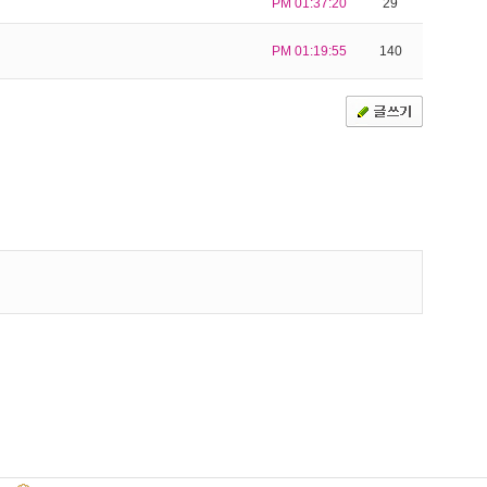
PM 01:37:20
29
PM 01:19:55
140