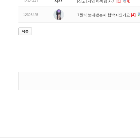
시○○
12326441
[신고]
게임 아이템 사기
[1]
12326425
1원씩 보내봤는데 협박죄인가요
[4]