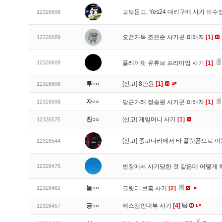
교보문고, Yes24 대리구매 사기 이
12326698
오픈카톡 조은준 사기꾼 피해자
[1]
12326689
12326609
플레이팟 유튜브 프리미엄 사기
[1]
투○○
[신고]
8만원
[1]
12326606
자○○
12326598
당근거래 정승원 사기꾼 피해자
[1]
친○○
[신고]
게임머니 사기
[1]
12326575
[신고]
중고나라에서 타 플랫폼으로 이
12326544
12326475
번장에서 사기당한 것 같은데 어떻게
놀○○
12326462
크릿디 브훔 사기
[2]
긍○○
에스엠인대부 사기
[4]
12326457