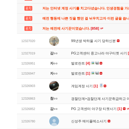
저는 인터넷 계정 사기를 치고다녔습니다. 인생경험을 
예전 행동에 나쁜 짓을 했던 걸 뉘우치고자 이런 글을 씁
저는 예전에 사기꾼이였습니다.
[858]
99년생 박하울 사기 당하신분
12327020
감○○
PG고객센터 중고나라 야구티켓 사기
12327019
자○○
발로란트
[4]
12326951
자○○
발로란트
[1]
12326947
12326903
게임계정 사기
[1]
참○○
12326863
경찰단계>검찰단계 사기꾼취급하고 
감○○
PG 고객센터 야구장 티켓사기
[1]
12326852
신성주 메이플메소사기
12326780