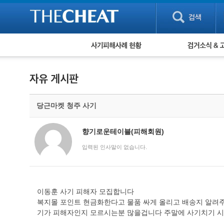
피해사례 현황
검거 소식
직거래 피해사례
고맙습니다! 감
게임 · 비실물 피해사례
스팸 피해사례
암호화폐 피해사례
당근마켓 청주 사기
보이스피싱 피해사례
유해사이트 목록
비공개 피해사례
향기로운테이블(피해회원)
워킹홀리데이 피해사례
입력된 인사말이 없습니다.
이동훈 사기 피해자 모집합니다
복지몰 포인트 현금화한다고 물품 싸게 올리고 배송지 알려
기가 피해자인지 모르시는분 많을겁니다 주말에 사기치기 