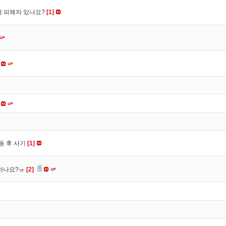
수정 피해자 있나요?
[1]
동 후 사기
[1]
 하나요?ㅠ
[2]