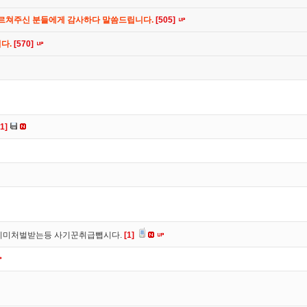
가르쳐주신 분들에게 감사하다 말씀드립니다.
[505]
니다.
[570]
[1]
이미처벌받는등 사기꾼취급뺍시다.
[1]