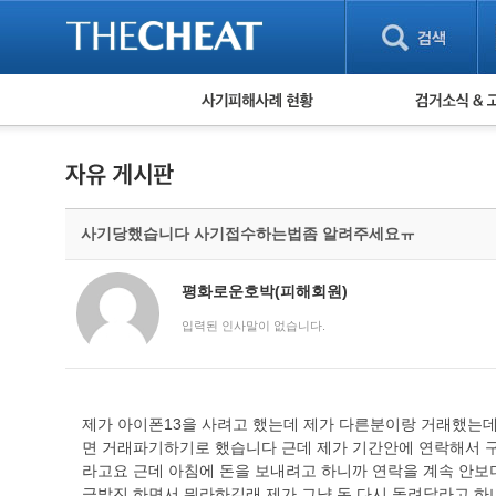
피해사례 현황
검거 소식
직거래 피해사례
고맙습니다! 감
게임 · 비실물 피해사례
스팸 피해사례
암호화폐 피해사례
사기당했습니다 사기접수하는법좀 알려주세요ㅠ
보이스피싱 피해사례
유해사이트 목록
비공개 피해사례
평화로운호박(피해회원)
워킹홀리데이 피해사례
입력된 인사말이 없습니다.
제가 아이폰13을 사려고 했는데 제가 다른분이랑 거래했는데
면 거래파기하기로 했습니다 근데 제가 기간안에 연락해서 
라고요 근데 아침에 돈을 보내려고 하니까 연락을 계속 안보
급발진 하면서 뭐라하길래 제가 그냥 돈 다시 돌려달라고 