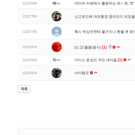
애○○
네이버 카페에서 활동하는 최ㄷ원, 최
12327838
12327789
신고로인해 대포통장 명의인이 되었
혹시 박상은한테 물건이나 환불 못 받
12327735
12327678
[신고]
물품(음식)
[1]
지○○
이미소 윤성민 국민 새마을
[1]
12327639
아이템굿
12327624