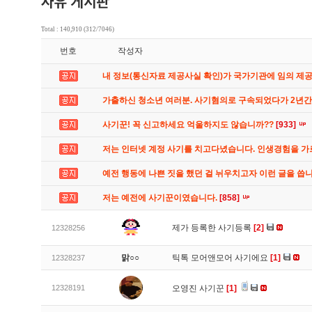
Total : 140,910 (312/7046)
번호
작성자
내 정보(통신자료 제공사실 확인)가 국가기관에 임의 제
가출하신 청소년 여러분. 사기혐의로 구속되었다가 2년
사기꾼! 꼭 신고하세요 억울하지도 않습니까??
[933]
저는 인터넷 계정 사기를 치고다녔습니다. 인생경험을 
예전 행동에 나쁜 짓을 했던 걸 뉘우치고자 이런 글을 씁
저는 예전에 사기꾼이였습니다.
[858]
제가 등록한 사기등록
[2]
12328256
맑○○
틱톡 모어앤모어 사기에요
[1]
12328237
12328191
오영진 사기꾼
[1]