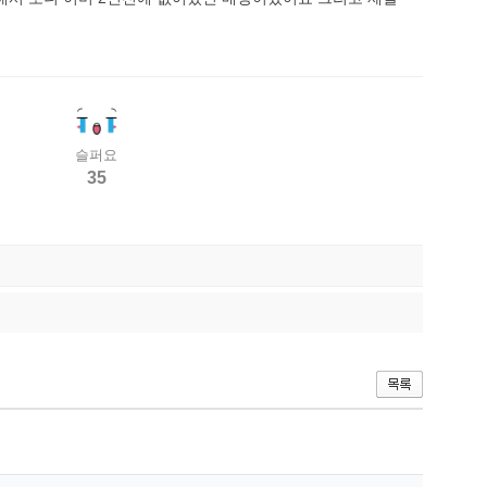
슬퍼요
35