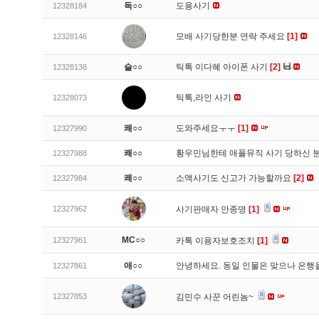
독○○
도용사기
12328184
모배 사기당한분 연락 주세요
[1]
12328146
슬○○
틱톡 이다혜 아이폰 사기
[2]
12328138
틱톡,라인 사기
12328073
쾌○○
도와주세요ㅜㅜ
[1]
12327990
쾌○○
황우민님한테 애플뮤직 사기 당하신 
12327988
쾌○○
소액사기도 신고가 가능할까요
[2]
12327984
12327962
사기판매자 안종명
[1]
MC○○
12327961
카톡 이용자보호조치
[1]
애○○
안녕하세요. 동일 인물은 맞으나 은행
12327861
12327853
김민수 사꾼 어린놈~