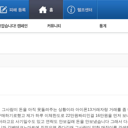
사기 예방했어요!
누적 피해사례 통계
사의 마음 전하기
자유게시판
피해물품명 통계
사기뉴스 브리핑
지역·통신사 통계
사건 사진 자료
은행 일별 피해등록 
사기방지 아이디어
신종사기 주의 정보
전문가 칼럼
금융사기 관련 영상
 그사람이 돈을 아직 못돌려주는 상황이라 아이폰13거래자랑 거래를 좀
구매하기로했고 제가 하루 이체한도로 22만원짜리인걸 16만원을 먼저 
더라고요 사기일수도 있고 연락도 안보길래 돈을 안보냈습니다 그래서 다
하니까 강변테크노마트에 직접오면 준다길래 그사람이 말한 매장이름 검색