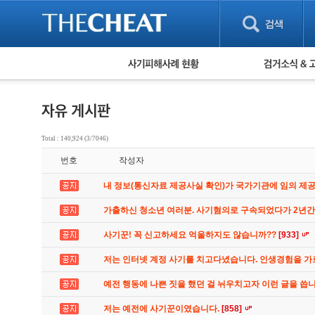
피해사례 현황
검거 소식
직거래 피해사례
고맙습니다! 감
게임 · 비실물 피해사례
스팸 피해사례
암호화폐 피해사례
Total : 140,924 (3/7046)
보이스피싱 피해사례
번호
작성자
유해사이트 목록
비공개 피해사례
내 정보(통신자료 제공사실 확인)가 국가기관에 임의 제
워킹홀리데이 피해사례
가출하신 청소년 여러분. 사기혐의로 구속되었다가 2년
사기꾼! 꼭 신고하세요 억울하지도 않습니까??
[933]
저는 인터넷 계정 사기를 치고다녔습니다. 인생경험을 
예전 행동에 나쁜 짓을 했던 걸 뉘우치고자 이런 글을 씁
저는 예전에 사기꾼이였습니다.
[858]