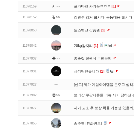
시○○
포카마켓 사기꾼ㅋㅋㅋ
[1]
11378159
김○○
11378152
김민수 검거 합시다. 공동대응 합시다
토스뱅크 강승원
[1]
11378058
11378042
20kg잠자리
[1]
준○○
홍순철 전광식 국민은행
11377937
11377931
사기당했습니다
[1]
○○
11377927
[신고]
제가 게임아이템을 돈주고 살려
준○○
보리샵 쿠팡제휴몰 리뷰 사기 당하신 
11377902
사기 고소 후 보상 확률 가능성 있을까
11377877
11377855
송준영 [전화번호]