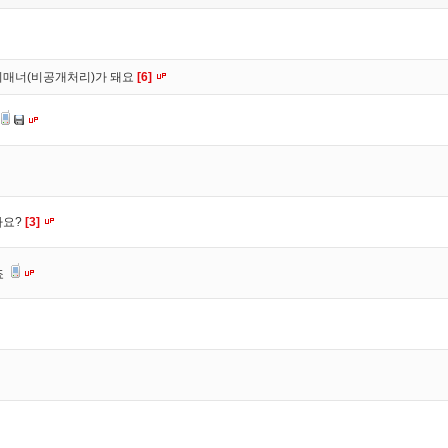
비매너(비공개처리)가 돼요
[6]
가요?
[3]
죠