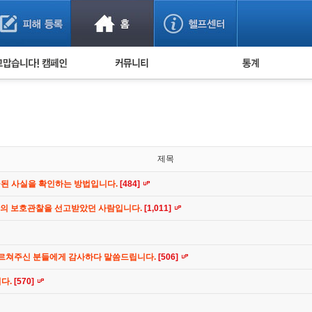
사기 예방했어요!
누적 피해사례 통계
사의 마음 전하기
자유게시판
피해물품명 통계
사기뉴스 브리핑
지역·통신사 통계
사건 사진 자료
은행 일별 피해등록 
사기방지 아이디어
제목
신종사기 주의 정보
공된 사실을 확인하는 방법입니다.
[484]
전문가 칼럼
간의 보호관찰을 선고받았던 사람입니다.
[1,011]
금융사기 관련 영상
가르쳐주신 분들에게 감사하다 말씀드립니다.
[506]
니다.
[570]