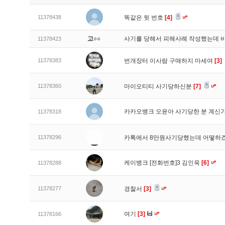
11378438
똑같은 뒷 번호
[4]
고○○
사기를 당해서 피해사례 작성했는데 
11378423
11378383
번개장터 이사람 구매하지 마세여
[3]
11378360
마이오티티 사기당하신분
[7]
카카오뱅크 오윤아 사기당한 분 계신
11378318
11378296
카톡에서 8만원사기당했는데 어떻하
케이뱅크 [전화번호]3 김인욱
[6]
11378288
11378277
경찰서
[3]
여기
[3]
11378166