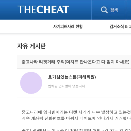
피해사례 현황
검거 소식
직거래 피해사례
고맙습니다! 감
게임 · 비실물 피해사례
스팸 피해사례
암호화폐 피해사례
중고나라 티켓거래 주의(더치트 안나온다고 다 믿지 마세요)
보이스피싱 피해사례
유해사이트 목록
비공개 피해사례
호기심있는스톰(피해회원)
워킹홀리데이 피해사례
입력된 인사말이 없습니다.
중고나라에 임다빈이라는 티켓 사기가 다수 발생하고 있는것 
계속 계좌랑 전화번호를 바꿔서 더치트에 안나와서 거래했다
중고나라에서는 이 사람이 10년전부터 거의 사기치는 것 같