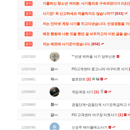
가출하신 청소년 여러분. 사기혐의로 구속되었다가 2년
사기꾼! 꼭 신고하세요 억울하지도 않습니까??
[933]
저는 인터넷 계정 사기를 치고다녔습니다. 인생경험을 
예전 행동에 나쁜 짓을 했던 걸 뉘우치고자 이런 글을 씁
저는 예전에 사기꾼이였습니다.
[858]
**년생 박하울 사기 당하신분
12327020
감○○
PG고객센터 중고나라 야구티켓 사기
12327019
자○○
발로란트
[2]
12326951
12326903
게임계정 사기
[1]
참○○
12326863
경찰단계>검찰단계 사기꾼취급하고 
감○○
PG 고객센터 야구장 티켓사기
[1]
12326852
신성주 메이플메소사기
12326780