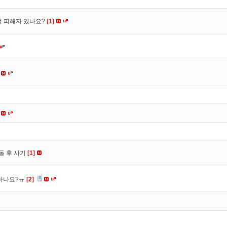
수정 피해자 있나요?
[1]
동 후 사기
[1]
 하나요?ㅠ
[2]