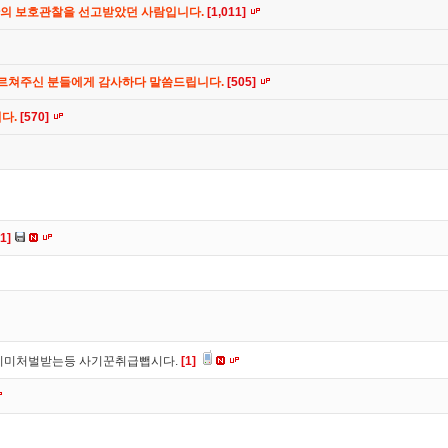
간의 보호관찰을 선고받았던 사람입니다.
[1,011]
가르쳐주신 분들에게 감사하다 말씀드립니다.
[505]
니다.
[570]
[1]
이미처벌받는등 사기꾼취급뺍시다.
[1]