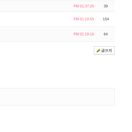
PM 01:37:20
39
PM 01:19:55
154
PM 01:19:18
64