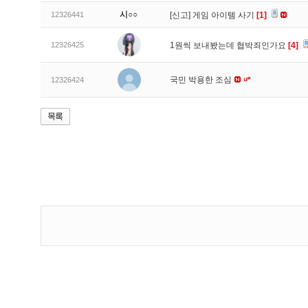
시○○
12326441
[신고]
게임 아이템 사기
[1]
12326425
1원씩 보내봤는데 협박죄인가요
[4]
국민 박용한 조심
12326424