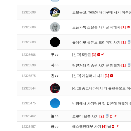
교보문고, Yes24 대리구매 사기 이
12326698
오픈카톡 조은준 사기꾼 피해자
[1]
12326689
12326609
플레이팟 유튜브 프리미엄 사기
[1]
투○○
[신고]
8만원
[1]
12326606
자○○
12326598
당근거래 정승원 사기꾼 피해자
[1]
친○○
[신고]
게임머니 사기
[1]
12326575
[신고]
중고나라에서 타 플랫폼으로 이
12326544
12326475
번장에서 사기당한 것 같은데 어떻게
놀○○
12326462
크릿디 브훔 사기
[2]
긍○○
에스엠인대부 사기
[4]
12326457