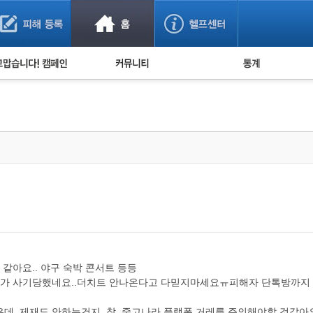
사기 예방했어요!
누적 피해사례 통계
사의 마음 전하기
자유게시판
피해물품명 통계
사기뉴스 브리핑
지역·통신사 통계
사건 사진 자료
은행 일별 피해등록 
사기방지 아이디어
신종사기 주의 정보
전문가 칼럼
금융사기 관련 영상
같아요.. 야구 숙박 콘서트 등등
가 사기당했네요..더치트 안나온다고 다믿지마세요ㅠ피해자 단톡방까지 있
은데..제재도 안하는건지..참..중고나라 플랫폼 거레를 주의해야할 것같