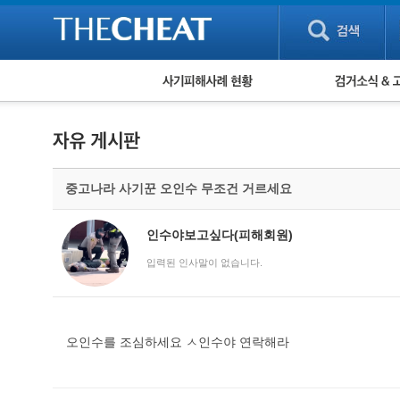
피해사례 현황
검거 소식
직거래 피해사례
고맙습니다! 감
게임 · 비실물 피해사례
스팸 피해사례
암호화폐 피해사례
중고나라 사기꾼 오인수 무조건 거르세요
보이스피싱 피해사례
유해사이트 목록
비공개 피해사례
인수야보고싶다(피해회원)
워킹홀리데이 피해사례
입력된 인사말이 없습니다.
오인수를 조심하세요 ㅅ인수야 연락해라