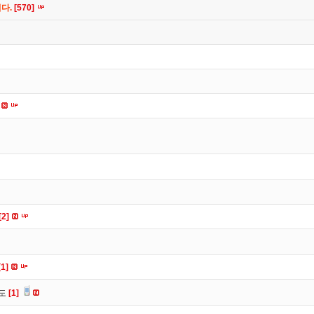
니다.
[570]
[2]
[1]
유도
[1]