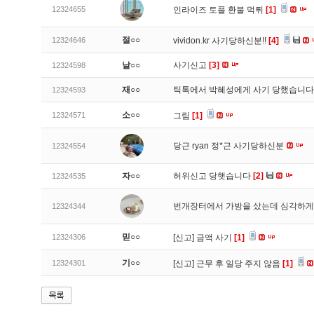
12324655
인라이즈 토플 환불 먹튀
[1]
절○○
12324646
vividon.kr 사기당하신분!!
[4]
날○○
사기신고
[3]
12324598
재○○
틱톡에서 박혜성에게 사기 당했습니
12324593
소○○
12324571
그림
[1]
당근 ryan 정*근 사기당하신분
12324554
자○○
허위신고 당햇습니다
[2]
12324535
번개장터에서 가방을 샀는데 심각하게
12324344
믿○○
12324306
[신고]
금액 사기
[1]
기○○
12324301
[신고]
근무 후 일당 주지 않음
[1]