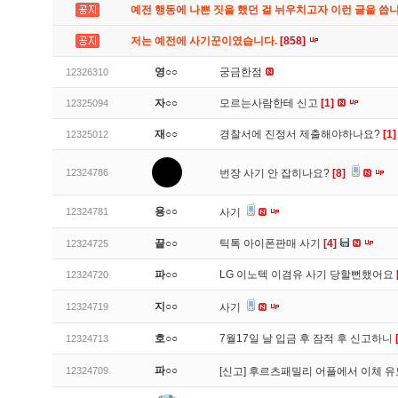
예전 행동에 나쁜 짓을 했던 걸 뉘우치고자 이런 글을 씁
저는 예전에 사기꾼이였습니다.
[858]
영○○
궁금한점
12326310
자○○
모르는사람한테 신고
[1]
12325094
재○○
경찰서에 진정서 제출해야하나요?
[1]
12325012
12324786
번장 사기 안 잡히나요?
[8]
용○○
12324781
사기
끝○○
틱톡 아이폰판매 사기
[4]
12324725
파○○
LG 이노텍 이겸유 사기 당할뻔했어요
12324720
지○○
12324719
사기
호○○
7월17일 날 입금 후 잠적 후 신고하니
12324713
파○○
12324709
[신고]
후르츠패밀리 어플에서 이체 