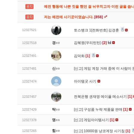
예전 행동에 나쁜 짓을 했던 걸 뉘우치고자 이런 글을 씁
저는 예전에 사기꾼이였습니다.
[858]
12327521
토스뱅크 1[전화번호] 김경훈
경○○
김혜원(우리틴틴)
[2]
12327518
12327491
김덕화
[1]
신○○
[신고]
게임 계정 거래 중에 이 사람이
12327481
아이템굿 사기
12327474
전북은행 권재영 메이플 메소사기
[1]
12327457
탁○○
[신고]
구성품 누락 제품을 판매
[1]
12327429
명○○
[신고]
게임아이템사기
[1]
12327378
힘○○
12327265
[신고]
10000원 냥코계정 사기침
[1]