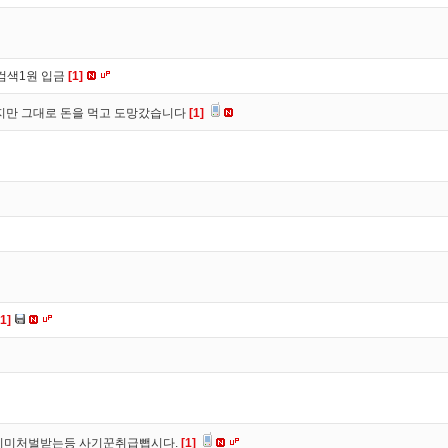
검색1원 입금
[1]
만 그대로 돈을 먹고 도망갔습니다
[1]
[1]
이미처벌받는등 사기꾼취급뺍시다.
[1]