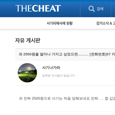
피해사례 현황
검거 소식
직거래 피해사례
고맙습니다! 감
게임 · 비실물 피해사례
스팸 피해사례
암호화폐 피해사례
와 2500원을 얼마나 가지고 싶었으면……… [전화번호]07
보이스피싱 피해사례
유해사이트 목록
비공개 피해사례
사기나가라
워킹홀리데이 피해사례
입력된 인사말이 없습니다.
와 진짜 2500원으로 사기는 처음 당해보네요 진짜….. 참 