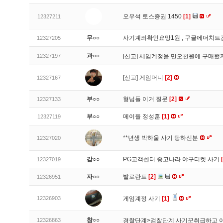
오우석 토스증권 1450
[1]
12327211
무○○
사기계좌확인요망1원 , 구글에더치트
12327205
과○○
12327197
[신고]
세임계정을 만오천원에 구매했지
[신고]
게임머니
[2]
12327167
부○○
형님들 이거 질문
[2]
12327133
부○○
메이플 정성훈
[1]
12327119
**년생 박하울 사기 당하신분
12327020
감○○
PG고객센터 중고나라 야구티켓 사기
12327019
자○○
발로란트
[2]
12326951
12326903
게임계정 사기
[1]
참○○
12326863
경찰단계>검찰단계 사기꾼취급하고 