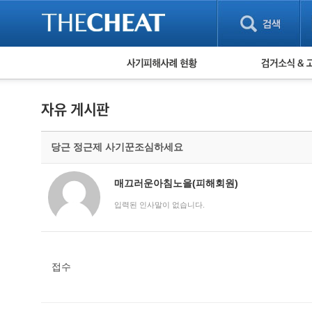
피해사례 현황
검거 소식
직거래 피해사례
고맙습니다! 감
게임 · 비실물 피해사례
스팸 피해사례
암호화폐 피해사례
당근 정근제 사기꾼조심하세요
보이스피싱 피해사례
유해사이트 목록
비공개 피해사례
매끄러운아침노을(피해회원)
워킹홀리데이 피해사례
입력된 인사말이 없습니다.
접수