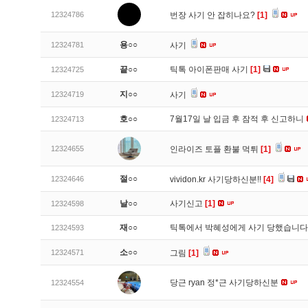
12324786
번장 사기 안 잡히나요?
[1]
용○○
12324781
사기
끝○○
틱톡 아이폰판매 사기
[1]
12324725
지○○
12324719
사기
호○○
7월17일 날 입금 후 잠적 후 신고하니
12324713
12324655
인라이즈 토플 환불 먹튀
[1]
절○○
12324646
vividon.kr 사기당하신분!!
[4]
날○○
사기신고
[1]
12324598
재○○
틱톡에서 박혜성에게 사기 당했습니
12324593
소○○
12324571
그림
[1]
당근 ryan 정*근 사기당하신분
12324554