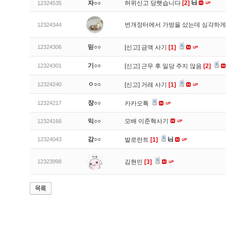
자○○
허위신고 당햇습니다
[2]
12324535
번개장터에서 가방을 샀는데 심각하게
12324344
믿○○
12324306
[신고]
금액 사기
[1]
기○○
12324301
[신고]
근무 후 일당 주지 않음
[2]
ㅇ○○
12324240
[신고]
거래 사기
[1]
장○○
12324217
카카오톡
익○○
모배 이준혁사기
12324166
감○○
12324043
발로란트
[1]
12323998
김현민
[3]