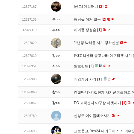
[신고]
게임머니
[2]
12327167
부○○
형님들 이거 질문
[2]
12327133
부○○
메이플 정성훈
[1]
12327119
**년생 박하울 사기 당하신분
12327020
감○○
PG고객센터 중고나라 야구티켓 사기
12327019
자○○
발로란트
[2]
12326951
12326903
게임계정 사기
[1]
참○○
12326863
경찰단계>검찰단계 사기꾼취급하고 
감○○
PG 고객센터 야구장 티켓사기
[1]
12326852
신성주 메이플메소사기
12326780
교보문고, Yes24 대리구매 사기 이
12326698