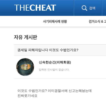
피해사례 현황
검거 소식
직거래 피해사례
고맙습니다! 감
게임 · 비실물 피해사례
스팸 피해사례
암호화폐 피해사례
권세일 피해자입니다 이것도 수법인가요?
보이스피싱 피해사례
유해사이트 목록
비공개 피해사례
신속한순간(피해회원)
워킹홀리데이 피해사례
입력된 인사말이 없습니다.
이것도 수법인가요? 이미경찰서에 신고는해놨는데
진짜웃기네요