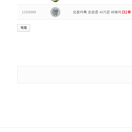
오픈카톡 조은준 사기꾼 피해자
[1]
12326689