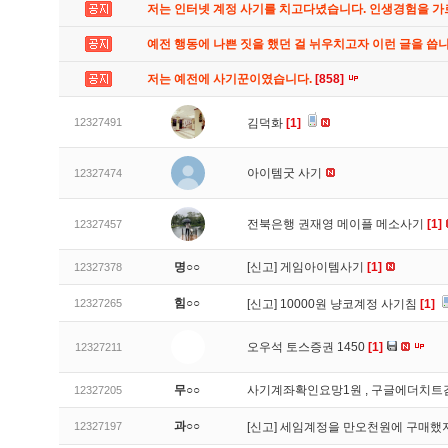
저는 인터넷 계정 사기를 치고다녔습니다. 인생경험을 
예전 행동에 나쁜 짓을 했던 걸 뉘우치고자 이런 글을 씁
저는 예전에 사기꾼이였습니다.
[858]
12327491
김덕화
[1]
아이템굿 사기
12327474
전북은행 권재영 메이플 메소사기
[1]
12327457
명○○
[신고]
게임아이템사기
[1]
12327378
힘○○
12327265
[신고]
10000원 냥코계정 사기침
[1]
오우석 토스증권 1450
[1]
12327211
무○○
사기계좌확인요망1원 , 구글에더치트
12327205
과○○
12327197
[신고]
세임계정을 만오천원에 구매했지