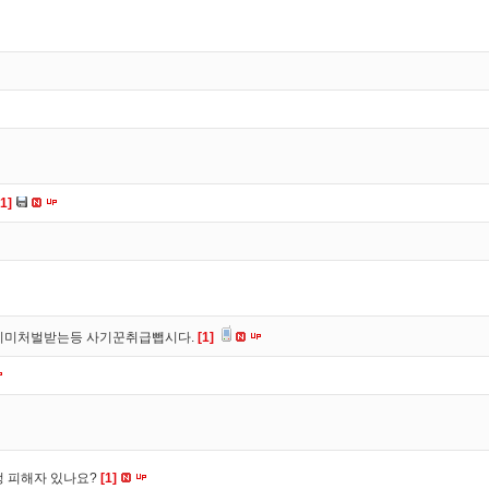
[1]
이미처벌받는등 사기꾼취급뺍시다.
[1]
수정 피해자 있나요?
[1]