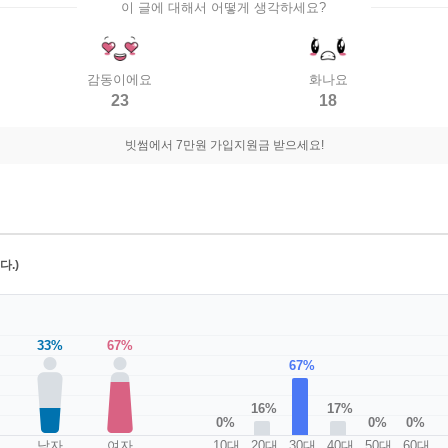
이 글에 대해서 어떻게 생각하세요?
감동이에요
화나요
23
18
빗썸에서 7만원 가입지원금 받으세요!
.)
33%
67%
67%
17%
16%
0%
0%
0%
남자
여자
10대
20대
30대
40대
50대
60대