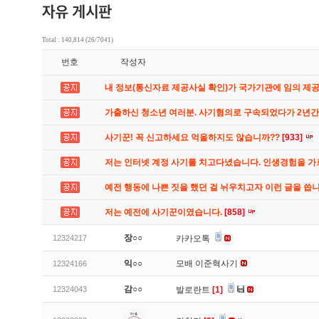
Total : 140,814 (26/7041)
번호
작성자
내 정보(통신자료 제공사실 확인)가 국가기관에 임의 제
가출하신 청소년 여러분. 사기혐의로 구속되었다가 2년
사기꾼! 꼭 신고하세요 억울하지도 않습니까??
[933]
저는 인터넷 계정 사기를 치고다녔습니다. 인생경험을 
예전 행동에 나쁜 짓을 했던 걸 뉘우치고자 이런 글을 씁
저는 예전에 사기꾼이였습니다.
[858]
장○○
12324217
카카오톡
익○○
모배 이준혁사기
12324166
감○○
12324043
발로란트
[1]