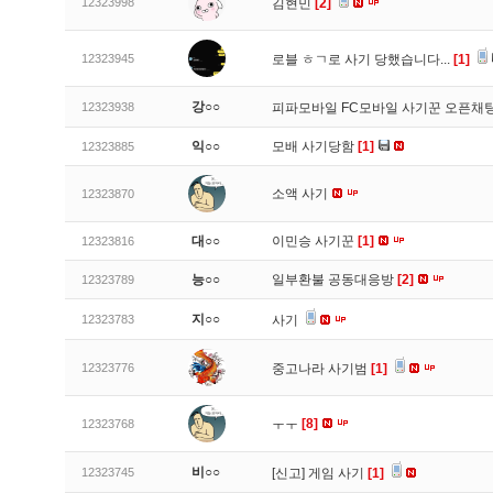
12323998
김현민
[2]
12323945
로블 ㅎㄱ로 사기 당했습니다...
[1]
강○○
12323938
피파모바일 FC모바일 사기꾼 오픈채팅
익○○
모배 사기당함
[1]
12323885
소액 사기
12323870
대○○
이민승 사기꾼
[1]
12323816
능○○
일부환불 공동대응방
[2]
12323789
지○○
12323783
사기
12323776
중고나라 사기범
[1]
ㅜㅜ
[8]
12323768
비○○
12323745
[신고]
게임 사기
[1]