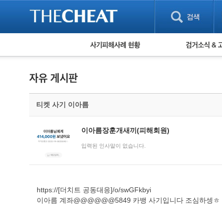
피해사례 현황
검거 소식
직거래 피해사례
고맙습니다! 감
게임 · 비실물 피해사례
스팸 피해사례
암호화폐 피해사례
티켓 사기 이아름
보이스피싱 피해사례
유해사이트 목록
비공개 피해사례
이아름장훈개새끼(피해회원)
워킹홀리데이 피해사례
입력된 인사말이 없습니다.
https://[더치트 공동대응]/o/swGFkbyi
이아름 계좌@@@@@@5849 카뱅 사기입니다 조심하셍ㅎ