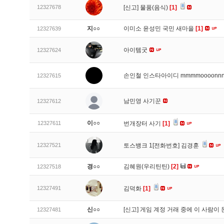
12327678
[신고]
물품(음식)
[1]
지○○
이미소 윤성민 국민 새마을
[1]
12327639
아이템굿
12327624
손인철 인스타아이디 mmmmoooonn
12327615
남민영 사기꾼
12327612
이○○
12327611
번개장터 사기
[1]
12327521
토스뱅크 1[전화번호] 김경훈
경○○
김혜원(우리틴틴)
[2]
12327518
12327491
김덕화
[1]
신○○
[신고]
게임 계정 거래 중에 이 사람이
12327481