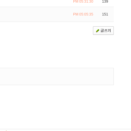
PM 05:31:30
139
PM 05:05:35
151