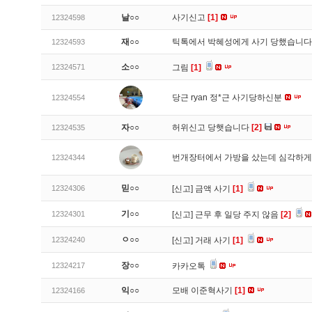
날○○
사기신고
[1]
12324598
재○○
틱톡에서 박혜성에게 사기 당했습니
12324593
소○○
12324571
그림
[1]
당근 ryan 정*근 사기당하신분
12324554
자○○
허위신고 당햇습니다
[2]
12324535
번개장터에서 가방을 샀는데 심각하게
12324344
믿○○
12324306
[신고]
금액 사기
[1]
기○○
12324301
[신고]
근무 후 일당 주지 않음
[2]
ㅇ○○
12324240
[신고]
거래 사기
[1]
장○○
12324217
카카오톡
익○○
모배 이준혁사기
[1]
12324166