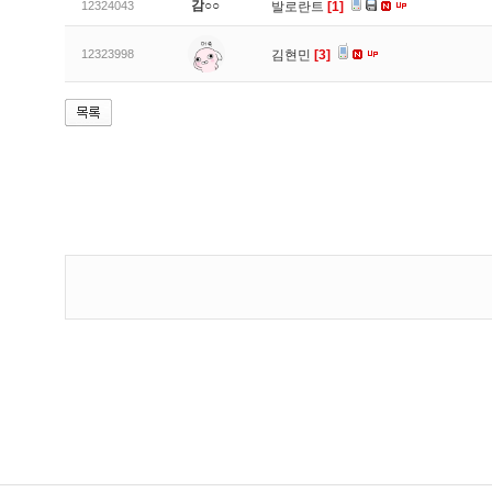
감○○
12324043
발로란트
[1]
12323998
김현민
[3]