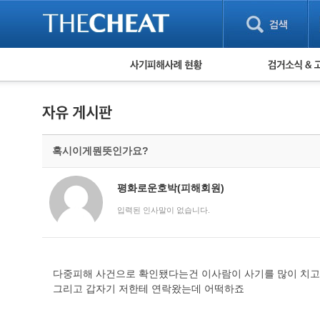
피해사례 현황
검거 소식
직거래 피해사례
고맙습니다! 감
게임 · 비실물 피해사례
스팸 피해사례
암호화폐 피해사례
혹시이게뭔뜻인가요?
보이스피싱 피해사례
유해사이트 목록
비공개 피해사례
평화로운호박(피해회원)
워킹홀리데이 피해사례
입력된 인사말이 없습니다.
다중피해 사건으로 확인됐다는건 이사람이 사기를 많이 치
그리고 갑자기 저한테 연락왔는데 어떡하죠