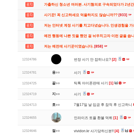
가출하신 청소년 여러분. 사기혐의로 구속되었다가 2년
사기꾼! 꼭 신고하세요 억울하지도 않습니까??
[933]
저는 인터넷 계정 사기를 치고다녔습니다. 인생경험을 
예전 행동에 나쁜 짓을 했던 걸 뉘우치고자 이런 글을 씁
저는 예전에 사기꾼이였습니다.
[858]
12324786
번장 사기 안 잡히나요?
[2]
용○○
12324781
사기
끝○○
틱톡 아이폰판매 사기
[1]
12324725
지○○
12324719
사기
호○○
7월17일 날 입금 후 잠적 후 신고하니
12324713
12324655
인라이즈 토플 환불 먹튀
[1]
절○○
12324646
vividon.kr 사기당하신분!!
[4]