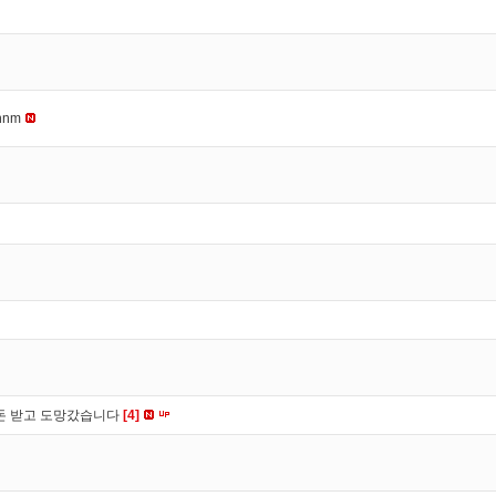
nnm
 돈 받고 도망갔습니다
[4]