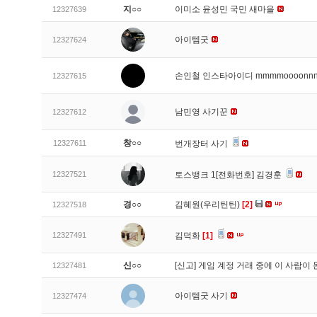
지○○
이미소 윤성민 국민 새마을
12327639
아이템굿
12327624
손인철 인스타아이디 mmmmoooonn
12327615
남민영 사기꾼
12327612
창○○
12327611
번개장터 사기
12327521
토스뱅크 1[전화번호] 김경훈
경○○
김혜원(우리틴틴)
[2]
12327518
12327491
김덕화
[1]
신○○
[신고]
게임 계정 거래 중에 이 사람이
12327481
아이템굿 사기
12327474