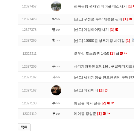
전북은행 권재영 메이플 메소사기
[1]
12327457
탁○○
[신고]
구성품 누락 제품을 판매
[1]
12327429
명○○
[신고]
게임아이템사기
[1]
12327378
힘○○
12327265
[신고]
10000원 냥코계정 사기침
[1]
오우석 토스증권 1450
[1]
12327211
무○○
사기계좌확인요망1원 , 구글에더치트
12327205
과○○
12327197
[신고]
세임계정을 만오천원에 구매했지
[신고]
게임머니
[2]
12327167
부○○
형님들 이거 질문
[2]
12327133
부○○
메이플 정성훈
[1]
12327119