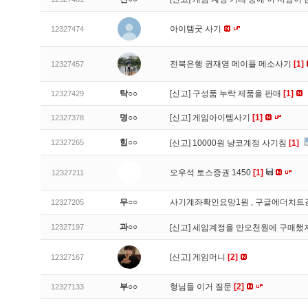
아이템굿 사기
12327474
전북은행 권재영 메이플 메소사기
[1]
12327457
탁○○
[신고]
구성품 누락 제품을 판매
[1]
12327429
명○○
[신고]
게임아이템사기
[1]
12327378
힘○○
12327265
[신고]
10000원 냥코계정 사기침
[1]
오우석 토스증권 1450
[1]
12327211
무○○
사기계좌확인요망1원 , 구글에더치트
12327205
과○○
12327197
[신고]
세임계정을 만오천원에 구매했지
[신고]
게임머니
[2]
12327167
부○○
형님들 이거 질문
[2]
12327133