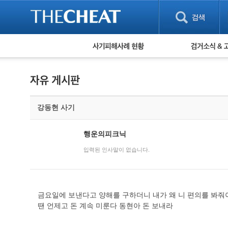
피해사례 현황
검거 소식
직거래 피해사례
고맙습니다! 감
게임 · 비실물 피해사례
스팸 피해사례
암호화폐 피해사례
강동현 사기
보이스피싱 피해사례
유해사이트 목록
비공개 피해사례
행운의피크닉
워킹홀리데이 피해사례
입력된 인사말이 없습니다.
금요일에 보낸다고 양해를 구하더니 내가 왜 니 편의를 봐줘
땐 언제고 돈 계속 미룬다 동현아 돈 보내라