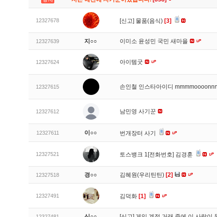
12327678
[신고]
물품(음식)
[3]
지○○
이미소 윤성민 국민 새마을
12327639
아이템굿
12327624
손인철 인스타아이디 mmmmoooonn
12327615
남민영 사기꾼
12327612
이○○
12327611
번개장터 사기
12327521
토스뱅크 1[전화번호] 김경훈
경○○
김혜원(우리틴틴)
[2]
12327518
12327491
김덕화
[1]
신○○
[신고]
게임 계정 거래 중에 이 사람이
12327481