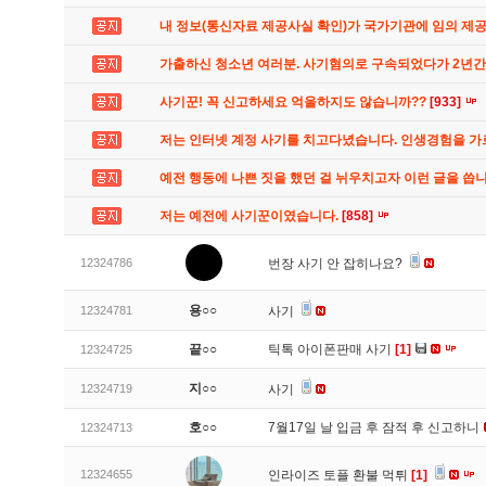
내 정보(통신자료 제공사실 확인)가 국가기관에 임의 제
가출하신 청소년 여러분. 사기혐의로 구속되었다가 2년
사기꾼! 꼭 신고하세요 억울하지도 않습니까??
[933]
저는 인터넷 계정 사기를 치고다녔습니다. 인생경험을 
예전 행동에 나쁜 짓을 했던 걸 뉘우치고자 이런 글을 씁
저는 예전에 사기꾼이였습니다.
[858]
12324786
번장 사기 안 잡히나요?
용○○
12324781
사기
끝○○
틱톡 아이폰판매 사기
[1]
12324725
지○○
12324719
사기
호○○
7월17일 날 입금 후 잠적 후 신고하니
12324713
12324655
인라이즈 토플 환불 먹튀
[1]