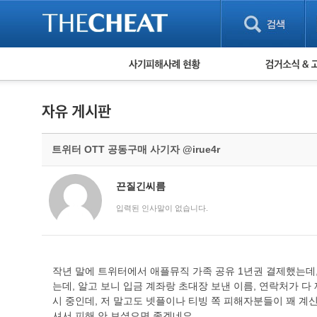
피해사례 현황
검거 소식
직거래 피해사례
고맙습니다! 감
게임 · 비실물 피해사례
스팸 피해사례
암호화폐 피해사례
트위터 OTT 공동구매 사기자 @irue4r
보이스피싱 피해사례
유해사이트 목록
비공개 피해사례
끈질긴씨름
워킹홀리데이 피해사례
입력된 인사말이 없습니다.
작년 말에 트위터에서 애플뮤직 가족 공유 1년권 결제했는데,
는데, 알고 보니 입금 계좌랑 초대장 보낸 이름, 연락처가 
시 중인데, 저 말고도 넷플이나 티빙 쪽 피해자분들이 꽤 계
셔서 피해 안 보셨으면 좋겠네요.