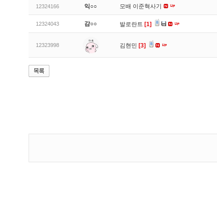
익○○
모배 이준혁사기
12324166
감○○
12324043
발로란트
[1]
12323998
김현민
[3]