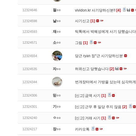
절○○
12324646
vividon.kr 사기당하신분!!
[4]
날○○
사기신고
[1]
12324598
재○○
틱톡에서 박혜성에게 사기 당했습니
12324593
소○○
12324571
그림
[1]
당근 ryan 정*근 사기당하신분
12324554
자○○
허위신고 당햇습니다
[2]
12324535
번개장터에서 가방을 샀는데 심각하게
12324344
믿○○
12324306
[신고]
금액 사기
[1]
기○○
12324301
[신고]
근무 후 일당 주지 않음
[2]
ㅇ○○
12324240
[신고]
거래 사기
[1]
장○○
12324217
카카오톡