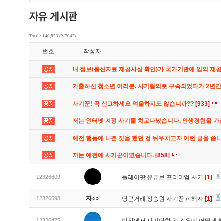
Total : 140,853 (2/7043)
번호
작성자
내 정보(통신자료 제공사실 확인)가 국가기관에 임의 제
가출하신 청소년 여러분. 사기혐의로 구속되었다가 2년
사기꾼! 꼭 신고하세요 억울하지도 않습니까??
[933]
저는 인터넷 계정 사기를 치고다녔습니다. 인생경험을 
예전 행동에 나쁜 짓을 했던 걸 뉘우치고자 이런 글을 씁
저는 예전에 사기꾼이였습니다.
[858]
12326609
플레이팟 유튜브 프리미엄 사기
[1]
자○○
12326598
당근거래 정승원 사기꾼 피해자
[1]
12326475
번장에서 사기당한 것 같은데 어떻게