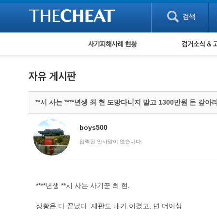
피해사례 현황
검거 소식
직거래 피해사례
고맙습니다! 감
게임 · 비실물 피해사례
스팸 피해사례
암호화폐 피해사례
**시 사는 ****년생 최 현 도망다니지 말고 1300만원 돈 갚아라
보이스피싱 피해사례
유해사이트 목록
비공개 피해사례
boys500
워킹홀리데이 피해사례
입력된 인사말이 없습니다.
****년생 **시 사는 사기꾼 최 현.
상황은 다 끝났다. 재판도 내가 이겼고, 넌 더이상