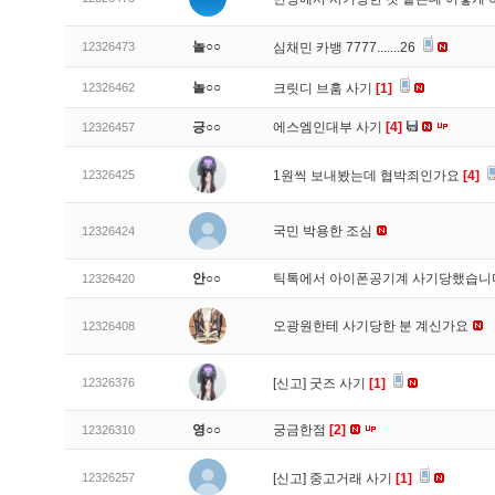
놀○○
12326473
심채민 카뱅 7777.......26
놀○○
12326462
크릿디 브훔 사기
[1]
긍○○
에스엠인대부 사기
[4]
12326457
12326425
1원씩 보내봤는데 협박죄인가요
[4]
국민 박용한 조심
12326424
안○○
틱톡에서 아이폰공기계 사기당했습
12326420
오광원한테 사기당한 분 계신가요
12326408
12326376
[신고]
굿즈 사기
[1]
영○○
궁금한점
[2]
12326310
12326257
[신고]
중고거래 사기
[1]