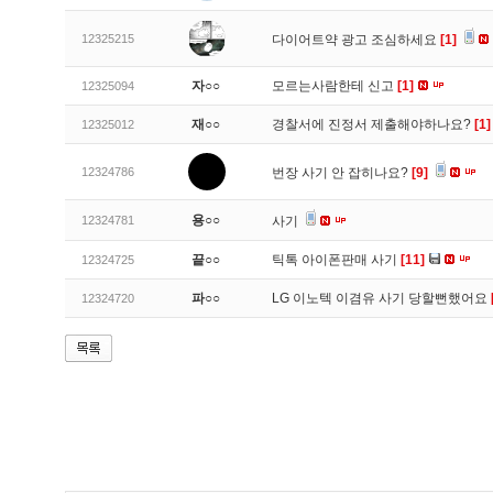
12325215
다이어트약 광고 조심하세요
[1]
자○○
모르는사람한테 신고
[1]
12325094
재○○
경찰서에 진정서 제출해야하나요?
[1]
12325012
12324786
번장 사기 안 잡히나요?
[9]
용○○
12324781
사기
끝○○
틱톡 아이폰판매 사기
[11]
12324725
파○○
LG 이노텍 이겸유 사기 당할뻔했어요
12324720