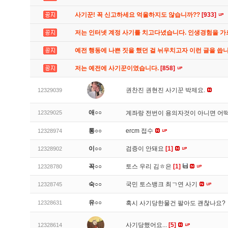
사기꾼! 꼭 신고하세요 억울하지도 않습니까??
[933]
저는 인터넷 계정 사기를 치고다녔습니다. 인생경험을 
예전 행동에 나쁜 짓을 했던 걸 뉘우치고자 이런 글을 씁
저는 예전에 사기꾼이였습니다.
[858]
권찬진 권현진 사기꾼 박제요.
12329039
애○○
12329025
계좌랑 전번이 용의자것이 아니면 어
통○○
ercm 접수
12328974
이○○
검증이 안돼요
[1]
12328902
꼭○○
토스 우리 김ㅎ은
[1]
12328780
숙○○
국민 토스뱅크 최ㄱ연 사기
12328745
유○○
12328631
혹시 사기당한물건 팔아도 괜찮나요?
사기당했어요...
[5]
12328614