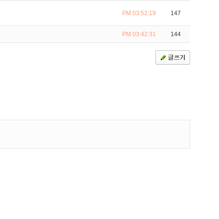
PM 03:52:19
147
PM 03:42:31
144