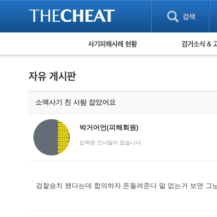
피해사례 현황
검거 소식
직거래 피해사례
고맙습니다! 감
게임 · 비실물 피해사례
스팸 피해사례
암호화폐 피해사례
소액사기 친 사람 잡았어요
보이스피싱 피해사례
유해사이트 목록
비공개 피해사례
박거어언(피해회원)
워킹홀리데이 피해사례
입력된 인사말이 없습니다.
검찰송치 됐다는데 합의하자 돈돌려준다 말 없는거 보면 그냥