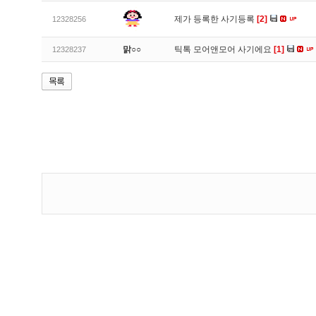
제가 등록한 사기등록
[2]
12328256
맑○○
틱톡 모어앤모어 사기에요
[1]
12328237