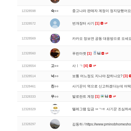
숙○○
중고나라 판매자 계정이 정지당했어
12328598
번개장터 사기
[1]
12328572
12328569
카카오 정보연 공동 대응방으로 오세
12328560
푸린마켓
[1]
고○○
사ㅣㄱ
[4]
12328554
넉○○
보통 어느정도 지나야 잡히나요?
[3]
12328514
친○○
사기꾼이 역으로 신고하겠다는데 어
12328461
무○○
발로란트 계정
[1]
12328333
텔레그램 입금 ㅂㄱㅌ 사기꾼 조심하
12328329
12328297
김동하 / https://www.pminobhomesh