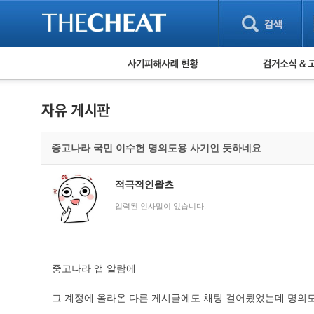
피해사례 현황
검거 소식
직거래 피해사례
고맙습니다! 감
게임 · 비실물 피해사례
스팸 피해사례
암호화폐 피해사례
중고나라 국민 이수헌 명의도용 사기인 듯하네요
보이스피싱 피해사례
유해사이트 목록
비공개 피해사례
적극적인왈츠
워킹홀리데이 피해사례
입력된 인사말이 없습니다.
중고나라 앱 알람에
그 계정에 올라온 다른 게시글에도 채팅 걸어뒀었는데 명의