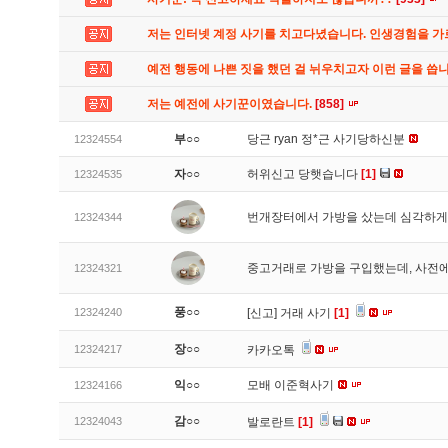
저는 인터넷 계정 사기를 치고다녔습니다. 인생경험을 
예전 행동에 나쁜 짓을 했던 걸 뉘우치고자 이런 글을 씁
저는 예전에 사기꾼이였습니다.
[858]
부○○
당근 ryan 정*근 사기당하신분
12324554
자○○
허위신고 당햇습니다
[1]
12324535
번개장터에서 가방을 샀는데 심각하게
12324344
중고거래로 가방을 구입했는데, 사전에
12324321
풍○○
12324240
[신고]
거래 사기
[1]
장○○
12324217
카카오톡
익○○
모배 이준혁사기
12324166
감○○
12324043
발로란트
[1]