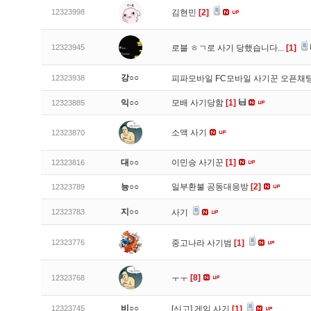
12323998
김현민
[2]
12323945
로블 ㅎㄱ로 사기 당했습니다...
[1]
강○○
12323938
피파모바일 FC모바일 사기꾼 오픈채팅
익○○
모배 사기당함
[1]
12323885
소액 사기
12323870
대○○
이민승 사기꾼
[1]
12323816
능○○
일부환불 공동대응방
[2]
12323789
지○○
12323783
사기
12323776
중고나라 사기범
[1]
ㅜㅜ
[8]
12323768
비○○
12323745
[신고]
게임 사기
[1]