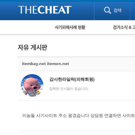
피해사례 현황
검거 소식
직거래 피해사례
고맙습니다! 감
게임 · 비실물 피해사례
스팸 피해사례
암호화폐 피해사례
itembay.net itemon.net
보이스피싱 피해사례
유해사이트 목록
비공개 피해사례
감사한라일락(피해회원)
워킹홀리데이 피해사례
입력된 인사말이 없습니다.
이놈들 사기사이트 주소 옴겼습니다 상담원 연결하면 사이