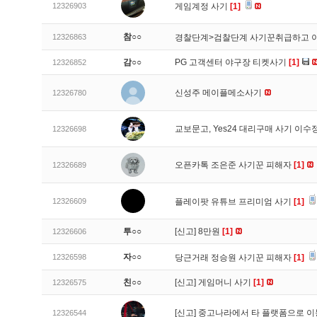
12326903
게임계정 사기
[1]
참○○
12326863
경찰단계>검찰단계 사기꾼취급하고 
감○○
PG 고객센터 야구장 티켓사기
[1]
12326852
신성주 메이플메소사기
12326780
교보문고, Yes24 대리구매 사기 이
12326698
오픈카톡 조은준 사기꾼 피해자
[1]
12326689
12326609
플레이팟 유튜브 프리미엄 사기
[1]
투○○
[신고]
8만원
[1]
12326606
자○○
12326598
당근거래 정승원 사기꾼 피해자
[1]
친○○
[신고]
게임머니 사기
[1]
12326575
[신고]
중고나라에서 타 플랫폼으로 이
12326544