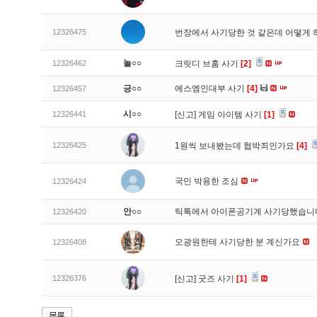
12326475
번장에서 사기당한 것 같은데 어떻게
놀○○
12326462
크릿디 브훔 사기
[2]
긍○○
에스엠인대부 사기
[4]
12326457
시○○
12326441
[신고]
게임 아이템 사기
[1]
12326425
1원씩 보내봤는데 협박죄인가요
[4]
국민 박용한 조심
12326424
안○○
틱톡에서 아이폰공기계 사기당했습
12326420
오광원한테 사기당한 분 계신가요
12326408
12326376
[신고]
굿즈 사기
[1]