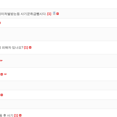
이미처벌받는등 사기꾼취급뺍시다.
[1]
수정 피해자 있나요?
[1]
동 후 사기
[1]