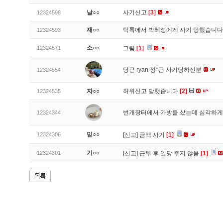
날○○
사기신고
[3]
12324598
재○○
틱톡에서 박혜성에게 사기 당했습니
12324593
소○○
12324571
그림
[1]
당근 ryan 정*근 사기당하신분
12324554
자○○
허위신고 당햇습니다
[2]
12324535
번개장터에서 가방을 샀는데 심각하게
12324344
믿○○
12324306
[신고]
금액 사기
[1]
기○○
12324301
[신고]
근무 후 일당 주지 않음
[1]