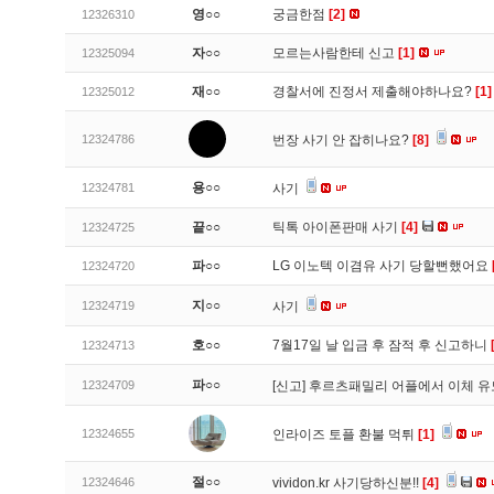
영○○
궁금한점
[2]
12326310
자○○
모르는사람한테 신고
[1]
12325094
재○○
경찰서에 진정서 제출해야하나요?
[1]
12325012
12324786
번장 사기 안 잡히나요?
[8]
용○○
12324781
사기
끝○○
틱톡 아이폰판매 사기
[4]
12324725
파○○
LG 이노텍 이겸유 사기 당할뻔했어요
12324720
지○○
12324719
사기
호○○
7월17일 날 입금 후 잠적 후 신고하니
12324713
파○○
12324709
[신고]
후르츠패밀리 어플에서 이체 
12324655
인라이즈 토플 환불 먹튀
[1]
절○○
12324646
vividon.kr 사기당하신분!!
[4]