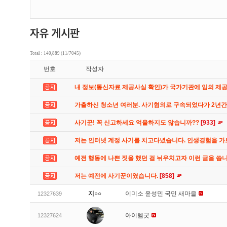
Total : 140,889 (11/7045)
번호
작성자
내 정보(통신자료 제공사실 확인)가 국가기관에 임의 제
가출하신 청소년 여러분. 사기혐의로 구속되었다가 2년
사기꾼! 꼭 신고하세요 억울하지도 않습니까??
[933]
저는 인터넷 계정 사기를 치고다녔습니다. 인생경험을 
예전 행동에 나쁜 짓을 했던 걸 뉘우치고자 이런 글을 씁
저는 예전에 사기꾼이였습니다.
[858]
지○○
이미소 윤성민 국민 새마을
12327639
아이템굿
12327624