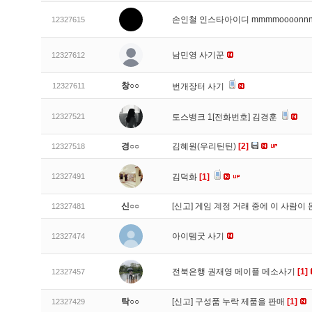
손인철 인스타아이디 mmmmoooonn
12327615
남민영 사기꾼
12327612
창○○
12327611
번개장터 사기
12327521
토스뱅크 1[전화번호] 김경훈
경○○
김혜원(우리틴틴)
[2]
12327518
12327491
김덕화
[1]
신○○
[신고]
게임 계정 거래 중에 이 사람이
12327481
아이템굿 사기
12327474
전북은행 권재영 메이플 메소사기
[1]
12327457
탁○○
[신고]
구성품 누락 제품을 판매
[1]
12327429