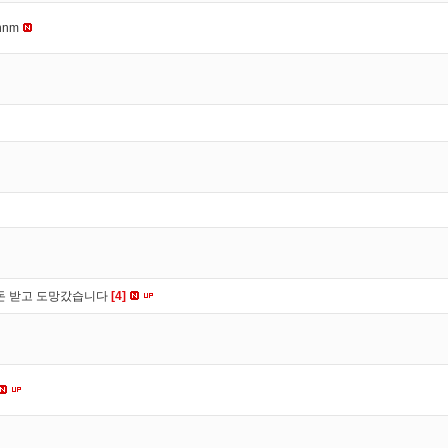
nnm
 돈 받고 도망갔습니다
[4]