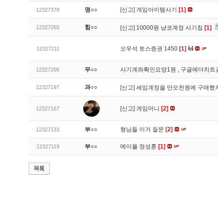
명○○
[신고]
게임아이템사기
[1]
12327378
힘○○
12327265
[신고]
10000원 냥코계정 사기침
[1]
오우석 토스증권 1450
[1]
12327211
무○○
사기계좌확인요망1원 , 구글에더치트
12327205
과○○
12327197
[신고]
세임계정을 만오천원에 구매했지
[신고]
게임머니
[2]
12327167
부○○
형님들 이거 질문
[2]
12327133
부○○
메이플 정성훈
[1]
12327119