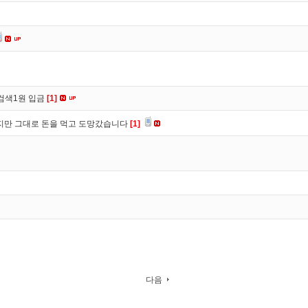
검색1원 입금
[1]
만 그대로 돈을 먹고 도망갔습니다
[1]
다음