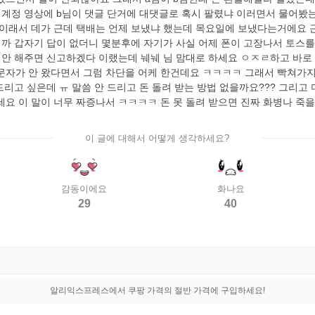
계정 영상에 b님이 댓글 단거에 대댓글로 혹시 팔렸냐 이러면서 물어봤는
 이래서 데가 근데 택배는 언제 보냈냐 했는데 목요일에 보냈다는거에요 근
니까 갑자기 답이 없더니 몇분후에 자기가 사실 어제 폰이 고장나서 토스
불 안 해주면 신고하겠다 이랬는데 눼눼 님 맘대로 하세요 ㅇㅈㄹ하고 바로
문자가 안 왔다면서 그럼 차단을 어케 한건데요 ㅋㅋㅋㅋ 그래서 빡쳐가
드리고 싶은데 ㅠ 말씀 안 드리고 돈 돌려 받는 방법 없을까요??? 그리고
세요 이 말이 너무 짜증나서 ㅋㅋㅋㅋ 돈 못 돌려 받으면 진짜 화병나 죽
이 글에 대해서 어떻게 생각하세요?
감동이에요
화나요
29
40
알리익스프레스에서 쿠팡 가격의 절반 가격에 구입하세요!