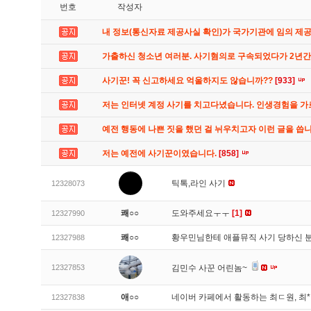
번호
작성자
내 정보(통신자료 제공사실 확인)가 국가기관에 임의 제
가출하신 청소년 여러분. 사기혐의로 구속되었다가 2년
사기꾼! 꼭 신고하세요 억울하지도 않습니까??
[933]
저는 인터넷 계정 사기를 치고다녔습니다. 인생경험을 
예전 행동에 나쁜 짓을 했던 걸 뉘우치고자 이런 글을 씁
저는 예전에 사기꾼이였습니다.
[858]
틱톡,라인 사기
12328073
쾌○○
도와주세요ㅜㅜ
[1]
12327990
쾌○○
황우민님한테 애플뮤직 사기 당하신 
12327988
12327853
김민수 사꾼 어린놈~
애○○
네이버 카페에서 활동하는 최ㄷ원, 최
12327838