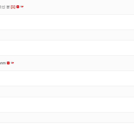
으신 분
[1]
nnm