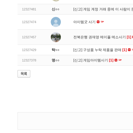
신○○
[신고]
게임 계정 거래 중에 이 사람이
12327481
아이템굿 사기
12327474
전북은행 권재영 메이플 메소사기
[1]
12327457
탁○○
[신고]
구성품 누락 제품을 판매
[1]
12327429
명○○
[신고]
게임아이템사기
[1]
12327378