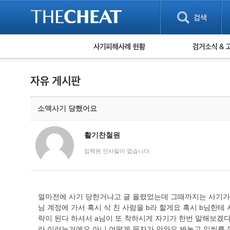
피해사례 현황
검거 소식
직거래 피해사례
고맙습니다! 감
게임 · 비실물 피해사례
스팸 피해사례
암호화폐 피해사례
소액사기 당했어요
보이스피싱 피해사례
유해사이트 목록
비공개 피해사례
활기찬철원
워킹홀리데이 피해사례
입력된 인사말이 없습니다.
얼마전에 사기 당한거냐고 글 올렸었는데 그때까지는 사기가 
님 계정에 가서 혹시 삭 친 사람을 b라 할게요 혹시 b님한
락이 된다 하셔서 a님이 또 착하시게 자기가 한번 말해보겠
라 이러는거에요 아니 어떻게 문자가 안와요 봐놓고 읽씹를 깠