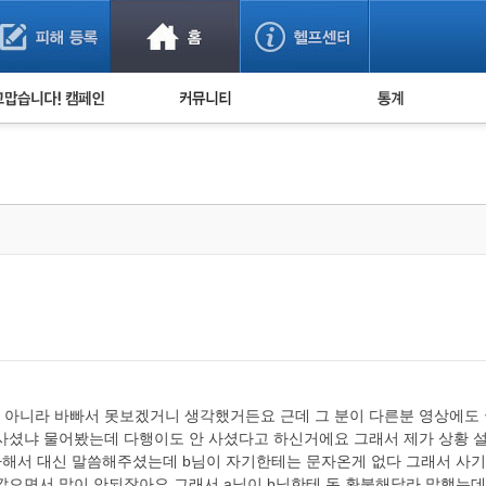
사기 예방했어요!
누적 피해사례 통계
사의 마음 전하기
자유게시판
피해물품명 통계
사기뉴스 브리핑
지역·통신사 통계
사건 사진 자료
은행 일별 피해등록 
사기방지 아이디어
신종사기 주의 정보
전문가 칼럼
금융사기 관련 영상
아니라 바빠서 못보겠거니 생각했거든요 근데 그 분이 다른분 영상에도 국
테 사셨냐 물어봤는데 다행이도 안 사셨다고 하신거에요 그래서 제가 상황 
다해서 대신 말씀해주셨는데 b님이 자기한테는 문자온게 없다 그래서 사기
으면서 말이 안되잖아요 그래서 a님이 b님한테 돈 환불해달라 말했는데 