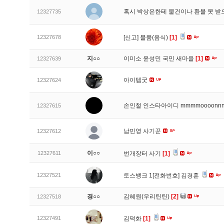
혹시 박상은한테 물건이나 환불 못 받
12327735
12327678
[신고]
물품(음식)
[1]
지○○
이미소 윤성민 국민 새마을
[1]
12327639
아이템굿
12327624
손인철 인스타아이디 mmmmoooonn
12327615
남민영 사기꾼
12327612
이○○
12327611
번개장터 사기
[1]
12327521
토스뱅크 1[전화번호] 김경훈
경○○
김혜원(우리틴틴)
[2]
12327518
12327491
김덕화
[1]