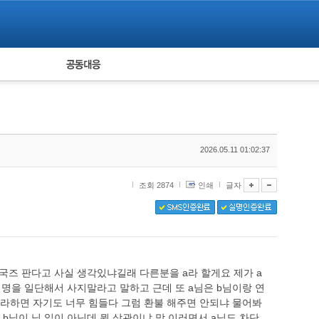
피해자 공동대응
통계
2026.05.11 01:02:37
조회 2874
인쇄
글자
즈 판다고 사실 생각있냐길래 다른분을 a라 할게요 제가 a
설명을 일단해서 사지말라고 말하고 근데 또 a님은 b님이랑 연
라하면 자기도 너무 힘들다 그럼 환불 해주면 안되냐 물어봐
b님이 님 일이 아닌데 뭔 상관이냐 막 이러면서 a님도 차단