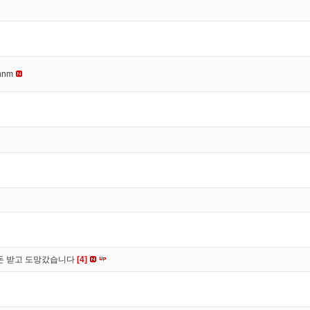
nnm
 돈 받고 도망갔습니다
[4]