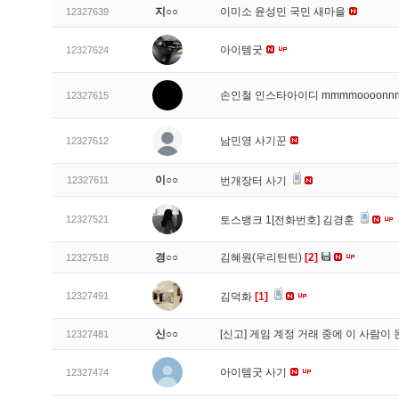
지○○
이미소 윤성민 국민 새마을
12327639
아이템굿
12327624
손인철 인스타아이디 mmmmoooonn
12327615
남민영 사기꾼
12327612
이○○
12327611
번개장터 사기
12327521
토스뱅크 1[전화번호] 김경훈
경○○
김혜원(우리틴틴)
[2]
12327518
12327491
김덕화
[1]
신○○
[신고]
게임 계정 거래 중에 이 사람이
12327481
아이템굿 사기
12327474