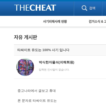
피해사례 현황
검거 소식
직거래 피해사례
고맙습니다! 감
게임 · 비실물 피해사례
스팸 피해사례
암호화폐 피해사례
타싸이트 유도는 100% 사기 입니다
보이스피싱 피해사례
유해사이트 목록
비공개 피해사례
박식한자물쇠(피해회원)
워킹홀리데이 피해사례
입력된 인사말이 없습니다.
중고나라에서 글보고 휴대
폰 문자로 타싸이트 유도는