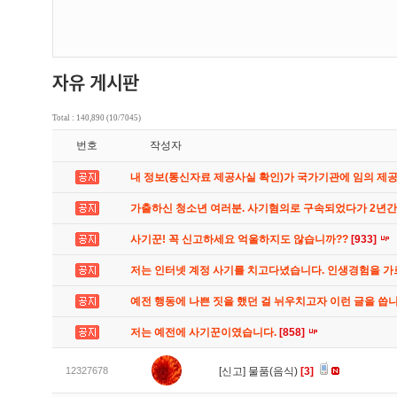
Total : 140,890 (10/7045)
번호
작성자
내 정보(통신자료 제공사실 확인)가 국가기관에 임의 제
가출하신 청소년 여러분. 사기혐의로 구속되었다가 2년
사기꾼! 꼭 신고하세요 억울하지도 않습니까??
[933]
저는 인터넷 계정 사기를 치고다녔습니다. 인생경험을 
예전 행동에 나쁜 짓을 했던 걸 뉘우치고자 이런 글을 씁
저는 예전에 사기꾼이였습니다.
[858]
12327678
[신고]
물품(음식)
[3]