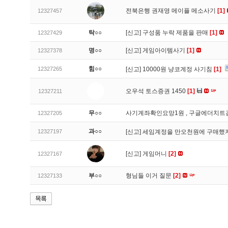
전북은행 권재영 메이플 메소사기
[1]
12327457
탁○○
[신고]
구성품 누락 제품을 판매
[1]
12327429
명○○
[신고]
게임아이템사기
[1]
12327378
힘○○
12327265
[신고]
10000원 냥코계정 사기침
[1]
오우석 토스증권 1450
[1]
12327211
무○○
사기계좌확인요망1원 , 구글에더치트
12327205
과○○
12327197
[신고]
세임계정을 만오천원에 구매했지
[신고]
게임머니
[2]
12327167
부○○
형님들 이거 질문
[2]
12327133