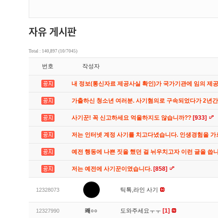
Total : 140,897 (10/7045)
번호
작성자
내 정보(통신자료 제공사실 확인)가 국가기관에 임의 제
가출하신 청소년 여러분. 사기혐의로 구속되었다가 2년
사기꾼! 꼭 신고하세요 억울하지도 않습니까??
[933]
저는 인터넷 계정 사기를 치고다녔습니다. 인생경험을 
예전 행동에 나쁜 짓을 했던 걸 뉘우치고자 이런 글을 씁
저는 예전에 사기꾼이였습니다.
[858]
틱톡,라인 사기
12328073
쾌○○
도와주세요ㅜㅜ
[1]
12327990