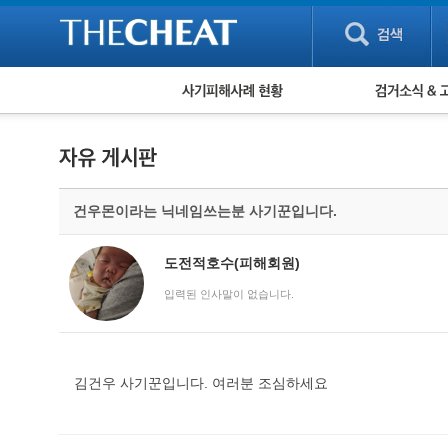
피해사례 현황
검거 소식
직거래 피해사례
고맙습니다! 감
게임 · 비실물 피해사례
스팸 피해사례
암호화폐 피해사례
건우몬이라는 닉네임쓰는분 사기꾼입니다.
보이스피싱 피해사례
유해사이트 목록
비공개 피해사례
도전적호수(피해회원)
워킹홀리데이 피해사례
입력된 인사말이 없습니다.
김건우 사기꾼입니다. 여러분 조심하세요