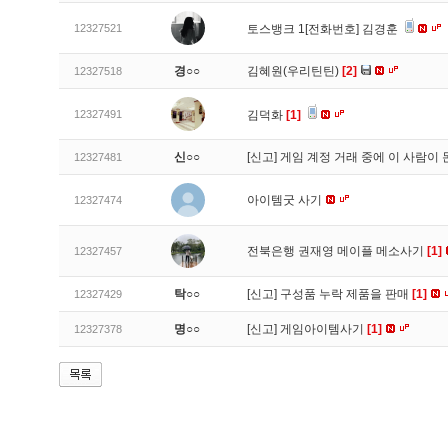
12327521
토스뱅크 1[전화번호] 김경훈
경○○
김혜원(우리틴틴)
[2]
12327518
12327491
김덕화
[1]
신○○
[신고]
게임 계정 거래 중에 이 사람이
12327481
아이템굿 사기
12327474
전북은행 권재영 메이플 메소사기
[1]
12327457
탁○○
[신고]
구성품 누락 제품을 판매
[1]
12327429
명○○
[신고]
게임아이템사기
[1]
12327378