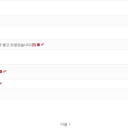
 돈 받고 도망갔습니다
[5]
다음