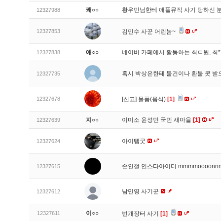
쾌○○
황우민님한테 애플뮤직 사기 당하신 
12327988
12327853
김민수 사꾼 어린놈~
애○○
네이버 카페에서 활동하는 최ㄷ원, 최
12327838
혹시 박상은한테 물건이나 환불 못 받
12327735
12327678
[신고]
물품(음식)
[1]
지○○
이미소 윤성민 국민 새마을
[1]
12327639
아이템굿
12327624
손인철 인스타아이디 mmmmoooonn
12327615
남민영 사기꾼
12327612
이○○
12327611
번개장터 사기
[1]