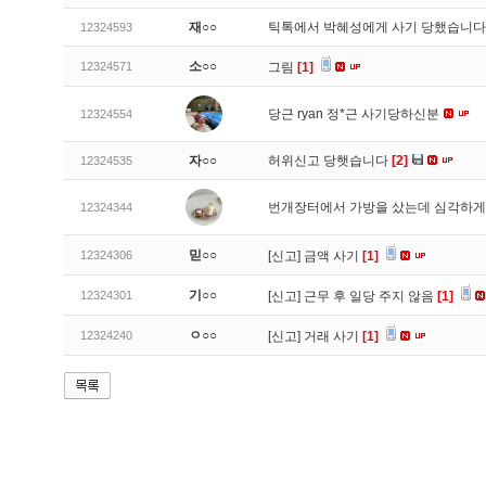
재○○
틱톡에서 박혜성에게 사기 당했습니
12324593
소○○
12324571
그림
[1]
당근 ryan 정*근 사기당하신분
12324554
자○○
허위신고 당햇습니다
[2]
12324535
번개장터에서 가방을 샀는데 심각하게
12324344
믿○○
12324306
[신고]
금액 사기
[1]
기○○
12324301
[신고]
근무 후 일당 주지 않음
[1]
ㅇ○○
12324240
[신고]
거래 사기
[1]