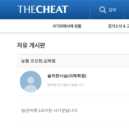
피해사례 현황
검거 소식
직거래 피해사례
고맙습니다! 감
게임 · 비실물 피해사례
스팸 피해사례
암호화폐 피해사례
농협 조요한,김해원
보이스피싱 피해사례
유해사이트 목록
비공개 피해사례
솔직한사슴(피해회원)
워킹홀리데이 피해사례
입력된 인사말이 없습니다.
당근마켓 LG가전 사기꾼입니다