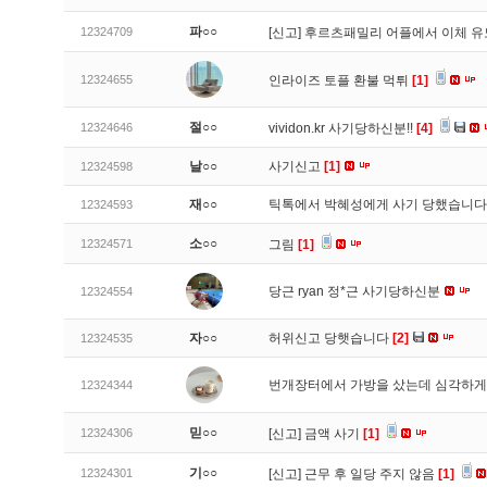
파○○
12324709
[신고]
후르츠패밀리 어플에서 이체 
12324655
인라이즈 토플 환불 먹튀
[1]
절○○
12324646
vividon.kr 사기당하신분!!
[4]
날○○
사기신고
[1]
12324598
재○○
틱톡에서 박혜성에게 사기 당했습니
12324593
소○○
12324571
그림
[1]
당근 ryan 정*근 사기당하신분
12324554
자○○
허위신고 당햇습니다
[2]
12324535
번개장터에서 가방을 샀는데 심각하게
12324344
믿○○
12324306
[신고]
금액 사기
[1]
기○○
12324301
[신고]
근무 후 일당 주지 않음
[1]