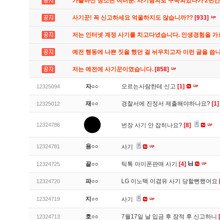
가출하신 청소년 여러분. 사기혐의로 구속되었다가 2년
사기꾼! 꼭 신고하세요 억울하지도 않습니까??
[933]
저는 인터넷 계정 사기를 치고다녔습니다. 인생경험을 
예전 행동에 나쁜 짓을 했던 걸 뉘우치고자 이런 글을 씁
저는 예전에 사기꾼이였습니다.
[858]
자○○
모르는사람한테 신고
[1]
12325094
재○○
경찰서에 진정서 제출해야하나요?
[1]
12325012
12324786
번장 사기 안 잡히나요?
[8]
용○○
12324781
사기
끝○○
틱톡 아이폰판매 사기
[4]
12324725
파○○
LG 이노텍 이겸유 사기 당할뻔했어요
12324720
지○○
12324719
사기
호○○
7월17일 날 입금 후 잠적 후 신고하니
12324713