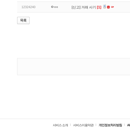
ㅇ○○
12324240
[신고]
거래 사기
[1]
서비스 소개
서비스이용약관
개인정보처리방침
A