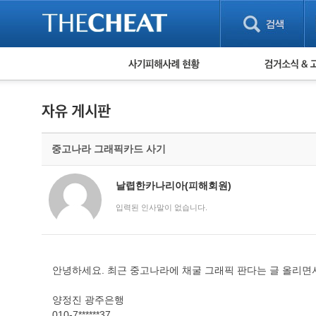
피해사례 현황
검거 소식
직거래 피해사례
고맙습니다! 감
게임 · 비실물 피해사례
스팸 피해사례
암호화폐 피해사례
중고나라 그래픽카드 사기
보이스피싱 피해사례
유해사이트 목록
비공개 피해사례
날렵한카나리아(피해회원)
워킹홀리데이 피해사례
입력된 인사말이 없습니다.
안녕하세요. 최근 중고나라에 채굴 그래픽 판다는 글 올리면
양정진 광주은행
010-7******37