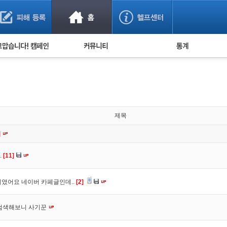
사기 예방했어요!
누적 피해사례 통계
사의 마음 전하기
자유게시판
피해물품명 통계
사기뉴스 브리핑
지역·통신사 통계
사건 사진 자료
은행 일별 피해등록 
사기방지 아이디어
제목
신종사기 주의 정보
]
전문가 칼럼
.
[11]
금융사기 관련 영상
였어요 네이버 카페글인데..
[2]
 검색해보니 사기꾼