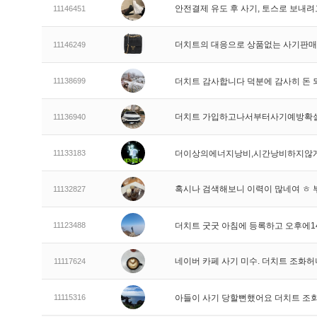
안전결제 유도 후 사기, 토스로 보내
11146451
더치트의 대응으로 상품없는 사기판
11146249
11138699
더치트 감사합니다 덕분에 감사히 돈
더치트 가입하고나서부터사기예방확
11136940
11133183
더이상의에너지낭비,시간낭비하지않게
혹시나 검색해보니 이력이 많네여 ㅎ 
11132827
11123488
더치트 굿굿 아침에 등록하고 오후에1
네이버 카페 사기 미수. 더치트 조화
11117624
11115316
아들이 사기 당할뻔했어요 더치트 조