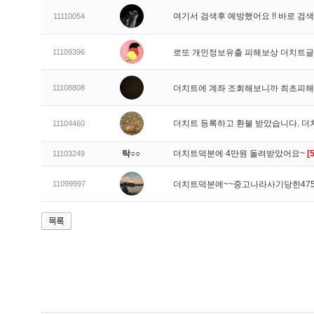
여기서 검색후 예방했어요 !! 바로 
11110054
11109396
로또 개인정보유출 피해보상 더치트
11108808
더치트에 계좌 조회해보니까 최초피해가
더치트 등록하고 환불 받았습니다. 더
11104460
탁○○
더치트덕분에 4만원 돌려받았어요~
[5
11103249
11099997
더치트덕분에~~중고나라사기당한475