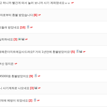
려고 하니까 빨간게 떠서 눌러 보니까 사기 계좌였네요ㅠㅠ
매자로부터 환불 받았습니다
[6]
 되돌려 받았네요
[10]
실히하네요
[3]
해준더치트에감사드려요!! 거의 1년만에 환불받았어요!
[5]
부산 정지은
45000원 환불받았어요
[9]
허니 사기계좌로 나오네요
[3]
회덕에 예방이 되었네요
[2]