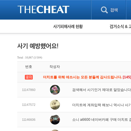
피해사례 현황
검거 소식
직거래 피해사례
고맙습니다! 감
게임 · 비실물 피해사례
스팸 피해사례
암호화폐 피해사례
Total : 10,067 (1/504)
보이스피싱 피해사례
번호
작성자
유해사이트 목록
비공개 피해사례
더치트를 위해 애쓰시는 모든 분들께 감사드립니다.
[145
워킹홀리데이 피해사례
검색해서 사기인거 제대로 알았습니다
11147860
11147572
더치트에 계좌입력 해보니 역시나 사기
소니 a6600 네이버카페 구매 더치트
11146606