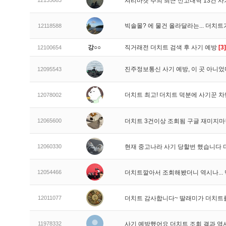
12135083
셔리마켓 주의 최근 신고내역 13건 
빅솔몰? 에 물건 올라달라는... 더치
12118588
강○○
직거래전 더치트 검색 후 사기 예방
[3]
12100654
진주정보통신 사기 예방, 이 곳 아니었
12095543
더치트 최고! 더치트 덕분에 사기꾼 차
12078002
12065600
더치트 3건이상 조회됨 구글 재미지
12060330
현재 중고나라 사기 당할번 했습니다
12054466
더치트깔아서 조회해봤더니 역시나..
12011077
더치트 감사합니다~ 딸래미가 더치트
11978332
사기 예방했어요 더치트 조회 결과 역