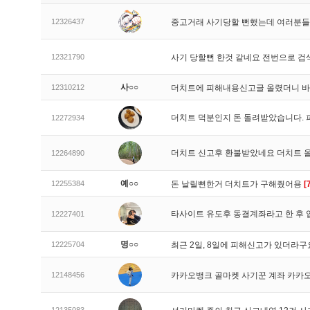
12326437
중고거래 사기당할 뻔했는데 여러분들
12321790
사기 당할뻔 한것 같네요 전번으로 검
사○○
12310212
더치트에 피해내용신고글 올렸더니 
더치트 덕분인지 돈 돌려받았습니다. 
12272934
더치트 신고후 환불받았네요 더치트 
12264890
예○○
12255384
돈 날릴뻔한거 더치트가 구해줬어용
[
타사이트 유도후 동결계좌라고 한 후 
12227401
명○○
12225704
최근 2일, 8일에 피해신고가 있더라
12148456
카카오뱅크 골마켓 사기꾼 계좌 카카