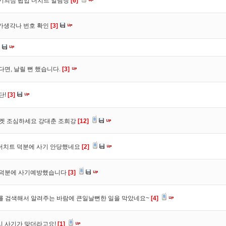
사기의심 팝업 더치트 알림창
[6]
트가생각나 번호 확인
[3]
다면, 날릴 뻔 했습니다.
[3]
단!
[3]
마켓 조심하세요 강대춘 조희강
[12]
 더치트 덕분에 사기 안당했네요
[2]
. 덕분에 사기예방했습니다
[3]
를 검색해서 알려주는 바람에 큰일날뻔한 일을 막았네요~
[4]
시 사기가 맞더라고요!
[1]