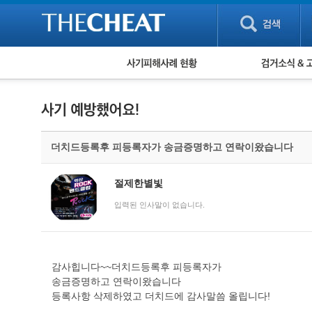
피해사례 현황
검거 소식
직거래 피해사례
고맙습니다! 감
게임 · 비실물 피해사례
스팸 피해사례
암호화폐 피해사례
더치드등록후 피등록자가 송금증명하고 연락이왔습니다
보이스피싱 피해사례
유해사이트 목록
비공개 피해사례
절제한별빛
워킹홀리데이 피해사례
입력된 인사말이 없습니다.
감사힙니다~~더치드등록후 피등록자가
송금증명하고 연락이왔습니다
등록사항 삭제하였고 더치드에 감사말씀 올립니다!