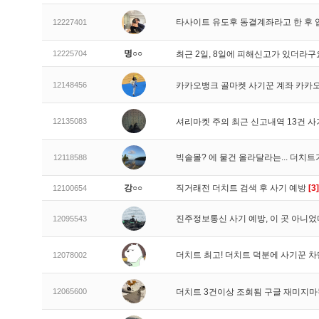
타사이트 유도후 동결계좌라고 한 후 
12227401
명○○
12225704
최근 2일, 8일에 피해신고가 있더라
12148456
카카오뱅크 골마켓 사기꾼 계좌 카카
12135083
셔리마켓 주의 최근 신고내역 13건 
빅솔몰? 에 물건 올라달라는... 더치
12118588
강○○
직거래전 더치트 검색 후 사기 예방
[3]
12100654
진주정보통신 사기 예방, 이 곳 아니었
12095543
더치트 최고! 더치트 덕분에 사기꾼 차
12078002
12065600
더치트 3건이상 조회됨 구글 재미지