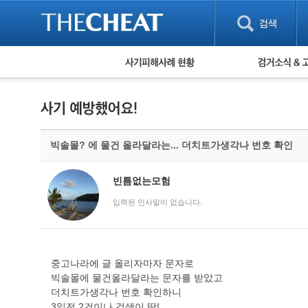
피해사례 현황
검거 소식
직거래 피해사례
고맙습니다! 감
게임 · 비실물 피해사례
스팸 피해사례
암호화폐 피해사례
빅솔몰? 에 물건 올라달라는... 더치트가생각나 번호 확인
보이스피싱 피해사례
유해사이트 목록
비공개 피해사례
빈틈없는모험
워킹홀리데이 피해사례
입력된 인사말이 없습니다.
중고나라에 글 올리자마자 문자로
빅솔몰에 물건올라달라는 문자를 받았고
더치트가생각나 번호 확인하니
3일전 2건이나 검색이 딱!