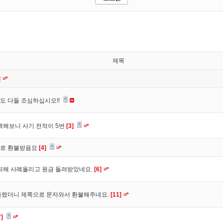
제목
]
도 다들 조심하십시오!!
색해보니 사기 전적이 5번
[3]
바로 환불받음요
[4]
피해 사례올리고 원금 돌려받았네요.
[6]
올렸더니 제쪽으로 문자와서 환불해주네요.
[11]
7]