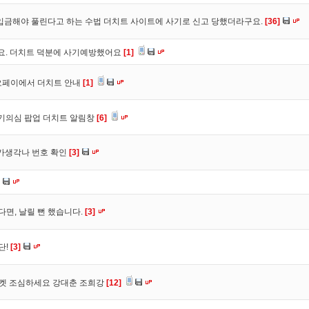
입금해야 풀린다고 하는 수법 더치트 사이트에 사기로 신고 당했더라구요.
[36]
구요. 더치트 덕분에 사기예방했어요
[1]
오페이에서 더치트 안내
[1]
사기의심 팝업 더치트 알림창
[6]
트가생각나 번호 확인
[3]
다면, 날릴 뻔 했습니다.
[3]
단!
[3]
마켓 조심하세요 강대춘 조희강
[12]