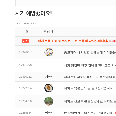
Total : 10,069 (5/504)
번호
작성자
더치트를 위해 애쓰시는 모든 분들께 감사드립니다.
[145
12326437
중고거래 사기당할 뻔했는데 여러분들
12321790
사기 당할뻔 한것 같네요 전번으로 검
사○○
12310212
더치트에 피해내용신고글 올렸더니 
더치트 덕분인지 돈 돌려받았습니다. 
12272934
더치트 신고후 환불받았네요 더치트 
12264890
예○○
12255384
돈 날릴뻔한거 더치트가 구해줬어용
[