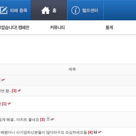
사기 예방했어요!
누적 피해사례 통계
사의 마음 전하기
자유게시판
피해물품명 통계
사기뉴스 브리핑
지역·통신사 통계
사건 사진 자료
은행 일별 피해등록 
사기방지 아이디어
제목
신종사기 주의 정보
]
전문가 칼럼
번 함..
[3]
금융사기 관련 영상
함
[1]
게 해결.. 더치트 좋네요
[3]
 조회해봤더니 사기당하신분들이 많더라구요 조심하세요들
[4]