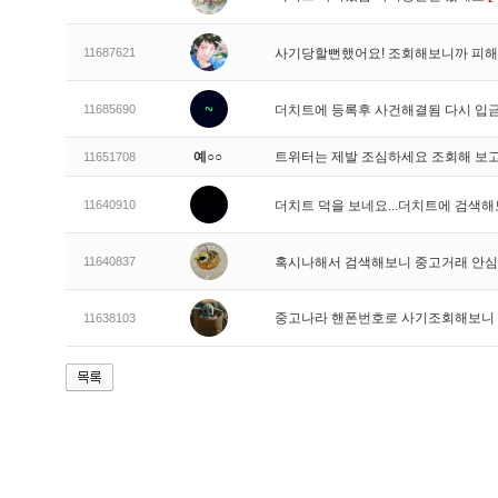
11687621
사기당할뻔했어요! 조회해보니까 피해
11685690
더치트에 등록후 사건해결됨 다시 
예○○
트위터는 제발 조심하세요 조회해 보고
11651708
11640910
더치트 덕을 보네요...더치트에 검색해
11640837
혹시나해서 검색해보니 중고거래 안
중고나라 핸폰번호로 사기조회해보니
11638103