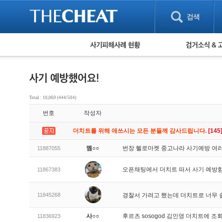
피해사례 현황
검거 소식
직거래 피해사례
고맙습니다! 감
게임 · 비실물 피해사례
스팸 피해사례
암호화폐 피해사례
Total : 10,069 (444/504)
보이스피싱 피해사례
번호
작성자
유해사이트 목록
비공개 피해사례
더치트를 위해 애쓰시는 모든 분들께 감사드립니다.
[145
워킹홀리데이 피해사례
멤○○
번장 헬로마켓 중고나라 사기예방 여러
11887055
오픈채팅에서 더치트 떠서 사기 예방
11867383
11845268
경찰서 가려고 했는데 더치트로 너무 쉽
사○○
후르츠 sosogod 김인영 더치트에
11836923