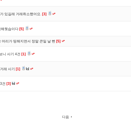
가 있길래 거래취소했어요.
[3]
입금해줫습이다
[5]
 머리가 띵해지면서 정말 큰일 날 뻔
[5]
보니 사기 4건
[1]
심거래 사기
[1]
 3건
[3]
다음