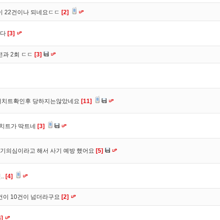
이 22건이나 되네요ㄷㄷ
[2]
니다
[3]
전과 2회 ㄷㄷ
[3]
 더치트확인후 당하지는않았네요
[11]
더치트가 딱트네
[3]
기의심이라고 해서 사기 예방 했어요
[5]
..
[4]
건이 10건이 넘더라구요
[2]
4]