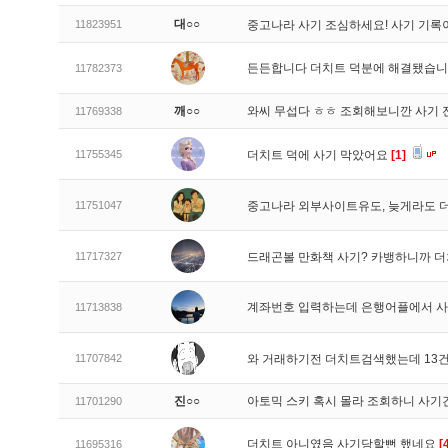
대○○
11823951
중고나라 사기 조심하세요! 사기 기록
든든합니다 더치트 덕분에 해결됐습
11782373
깨○○
와씨 무섭다 ㅎㅎ 조회해보니깐 사기 
11769338
11755345
더치트 덕에 사기 막았어요
[1]
11751047
중고나라 외부사이트유도, 늦게라도
11717327
드래곤볼 만화책 사기? 카뱅하니까 
계좌번호 입력하는데 은행어플에서 사
11713838
11707842
와 거래하기전 더치트검색했는데 13건
진○○
아토믹 스키 혹시 몰라 조회하니 사기
11701290
더치트 아니였음 사기당할뻔 했네요
[
11695316